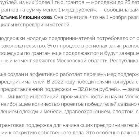
рублей, из них более 1 тыс. грантов — молодежи до 25 ле
 грантов на сумму менее 1 млрд рублей», — сообщила за
Татьяна Илюшникова
. Она отметила, что на 1 ноября ра
циальных предпринимателей.
оддержки молодых предпринимателей потребовало от с
законодательство. Этот процесс в регионах занял разно
роцедуры по грантам еще продолжаются и будут заверше
анный момент являются Московской область, Республика
ье создан и эффективно работает перечень мер поддерж
предпринимателей. В 2022 году победителями конкурса с
м предоставленной поддержки — 32,8 млн рублей», — зая
а – министр инвестиций, промышленности и науки Моск
о наибольшее количество проектов победителей связано 
влением одежды и мебели, здравоохранением, спортом, с
 грантовая поддержка для начинающих предпринимателей 
ии к открытию собственного дела. Это особенно важно в