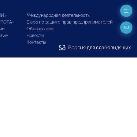
ИИ»
Международная деятельность
ОПОРА»
Бюро по защите прав предпринимателей
RU
ии
Образование
итие
Новости
Контакты
Версия для слабовидящих