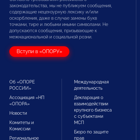
законодательства, мы не публикуем сообщения,
содержащие нецензурную лексику и/или
оскорбления, даже в случае замены букв
точками, тире и любыми иными символами. Не
допускаются сообщения, призывающие к
межнациональной и социальной розни.
Вступи в «ОПОРУ»
Об «ОПОРЕ
Международная
РОССИИ»
деятельность
Ассоциация «НП
Декларация о
«ОПОРА»
взаимодействии
крупного бизнеса
Новости
с субъектами
Комитеты и
МСП
Комиссии
Бюро по защите
Региональное
прав