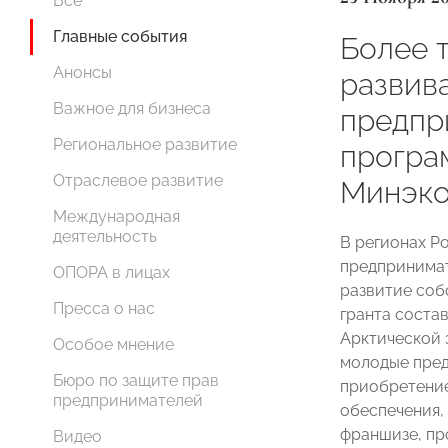
Все
Главные события
Более 
Анонсы
развив
Важное для бизнеса
предпр
Региональное развитие
програ
Отраслевое развитие
Минэко
Международная
деятельность
В регионах Р
предпринимат
ОПОРА в лицах
развитие соб
Пресса о нас
гранта состав
Арктической 
Особое мнение
молодые пред
Бюро по защите прав
приобретение
предпринимателей
обеспечения, 
франшизе, пр
Видео