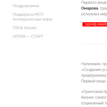
Первого виц
Поздравления
Омарова
, гр
основных мер
Поддержка МСП.
Антикризисные меры
ЭДУАРД ОМАР
СВОй бизнес
ОПОРА — СТАРТ
Напомним, гр
«Создание ус
предпринимат
Первый вице
«Грантовая п
бизнес самос
социальный э