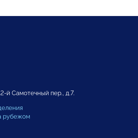
 2-й Самотечный пер., д.7.
деления
а рубежом