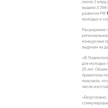
около 1 млрд 
выдано 2 298
развития РФ
молодых и со
Расширение п
региональное 
конкурсные п
выдачам на д
«В Подмосков
для молодых 
25 лет. Объе
правительств
пояснила, чт
числе изгото
«Безусловно,
стимулирован