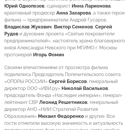
Юрий Однопозов
, сценарист
Инна Ларионова
,
креативный продюсер
Анна Захарова
, а также герои
фильма — предприниматели Андрей Гусаров,
Владислав Жукович
,
Виктор Семенов
,
Сергей
Рудов
и духовник проекта «Святые покровители
предпринимателей», настоятель храма благоверного
князя Александра Невского при МГИМО г. Москвы
протоиерей
Игорь Фомин
.
Своими впечатлениями от просмотра фильма
поделились Председатель Попечительского совета
«ОПОРЫ РОССИИ»
Сергей Борисов
, генеральный
директор ООО «ИВИ.ру»
Николай Васильков
,
председатель Фонда «Наследие империи», генерал-
лейтенант СВР
Леонид Решетников
, генеральный
директор АНО «НИИ Стратегий Развития
Образования»
Михаил Федоренко
и другие. Все
гости отметили высокую значимость и актуальность