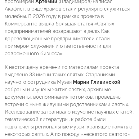
протоиерей
Артемий
(Владимиров) написал
Акафист, в ряде храмов стали регулярно служиться
молебны. В 2026 году в рамках проекта в
Коммерсанте вышла большая статья «Святых
предпринимателей возвращают в дело. Как
дореволюционные предприниматели стали
примером служения и ответственности для
современного бизнеса».
К настоящему времени по материалам проекта
выделено 33 имени таких святых. Стараниями
научного сотрудника Музея
Марии Гливинской
собраны и изучены жития святых, архивные
документы, воспоминания потомков, проведены
встречи с ныне живущими родственниками святых.
Исследование затрагивало изучение научных статей,
тематической литературы, к работе были
подключены региональные музеи, хранящие память о
некоторых святых. А по поводу «несвятого святого»