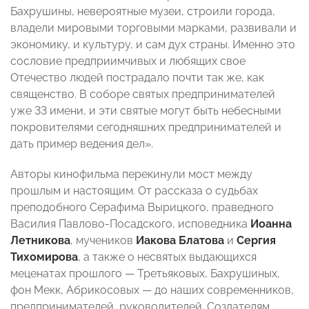
Бахрушины, невероятные музеи, строили города,
владели мировыми торговыми марками, развивали и
экономику, и культуру, и сам дух страны. Именно это
сословие предприимчивых и любящих свое
Отечество людей пострадало почти так же, как
священство. В соборе святых предпринимателей
уже 33 имени, и эти святые могут быть небесными
покровителями сегодняшних предпринимателей и
дать пример ведения дел».
Авторы кинофильма перекинули мост между
прошлым и настоящим. От рассказа о судьбах
преподобного Серафима Вырицкого, праведного
Василия Павлово-Посадского, исповедника
Иоанна
Летникова
, мучеников
Иакова Блатова
и
Сергия
Тихомирова
, а также о несвятых выдающихся
меценатах прошлого — Третьяковых, Бахрушиных,
фон Мекк, Абрикосовых — до наших современников,
предпринимателей, руководителей. Создателям