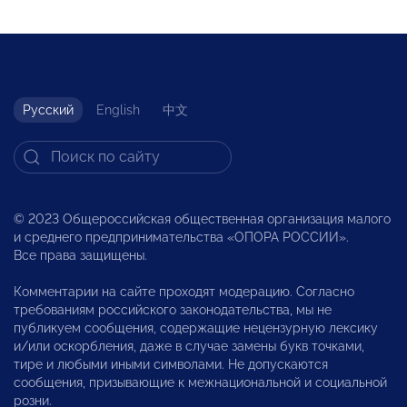
Русский
English
中文
© 2023 Общероссийская общественная организация малого
и среднего предпринимательства «ОПОРА РОССИИ».
Все права защищены.
Комментарии на сайте проходят модерацию. Согласно
требованиям российского законодательства, мы не
публикуем сообщения, содержащие нецензурную лексику
и/или оскорбления, даже в случае замены букв точками,
тире и любыми иными символами. Не допускаются
сообщения, призывающие к межнациональной и социальной
розни.