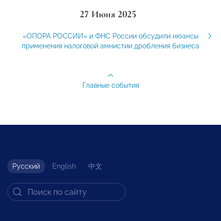
27 Июня 2025
«ОПОРА РОССИИ» и ФНС России обсудили нюансы
применения налоговой амнистии дробления бизнеса
Главные события
Русский
English
中文