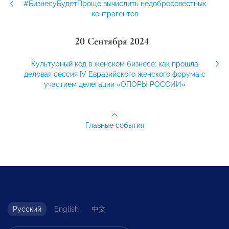
#БизнесуБудетПроще вычислить недобросовестных
контрагентов
20 Сентября 2024
Культурный код в женском бизнесе: как прошла
деловая сессия IV Евразийского женского форума с
участием делегации «ОПОРЫ РОССИИ»
Главные события
Русский
English
中文