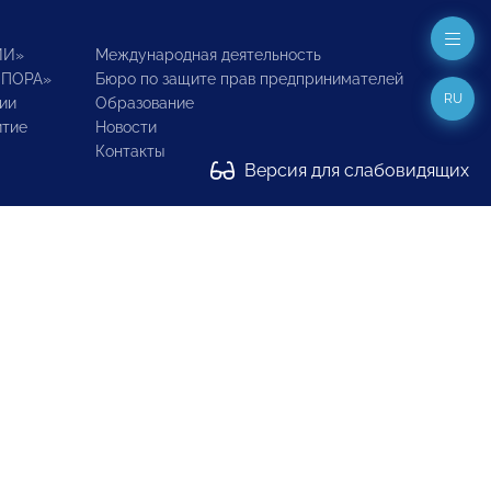
ИИ»
Международная деятельность
ОПОРА»
Бюро по защите прав предпринимателей
RU
ии
Образование
итие
Новости
Контакты
Версия для слабовидящих