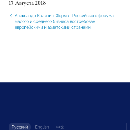
17 Августа 2018
Александр Калинин: Формат Российского форума
малого и среднего бизнеса востребован
европейскими и азиатскими странами
Русский
English
中文