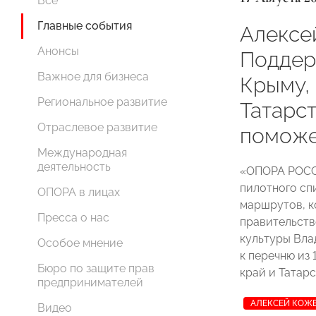
Все
Главные события
Алексе
Анонсы
Поддер
Важное для бизнеса
Крыму,
Региональное развитие
Татарс
Отраслевое развитие
поможе
Международная
деятельность
«ОПОРА РОСС
пилотного сп
ОПОРА в лицах
маршрутов, к
Пресса о нас
правительств
культуры Вла
Особое мнение
к перечню из
Бюро по защите прав
край и Татарс
предпринимателей
АЛЕКСЕЙ КОЖ
Видео