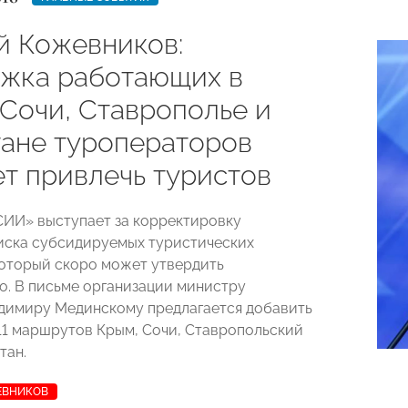
й Кожевников:
жка работающих в
 Сочи, Ставрополье и
тане туроператоров
т привлечь туристов
ИИ» выступает за корректировку
иска субсидируемых туристических
оторый скоро может утвердить
о. В письме организации министру
димиру Мединскому предлагается добавить
 11 маршрутов Крым, Сочи, Ставропольский
тан.
ЕВНИКОВ