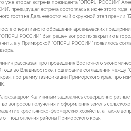
это уже вторая встреча президента "ОПОРЫ РОССИИ" Ал
И", предыдущая встреча состоялась в июне этого года, 
вного гостя на Дальневосточный окружной этап премии "Б
 после оперативного обращения арсеньевских предприни
"ОПОРЫ РОССИИ", был решен вопрос по закрытию в город
анить, а у Приморской "ОПОРЫ РОССИИ" появилось согл
дзора.
линин рассказал про проведения Восточного экономичес
6 года во Владивостоке, подписание соглашения между
края, программу газификации Приморского края, про и
К.
 Александром Калининым задавались совершенно разные
, до вопросов получения и оформления земель сельскохо
развитие крестьянско-фермерских хозяйств, а также во
 от подтопления районы Приморского края.