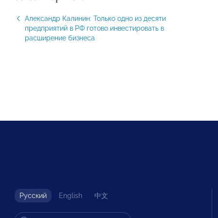
Александр Калинин: Только одно из десяти
предприятий в РФ готово инвестировать в
расширение бизнеса
Русский
English
中文