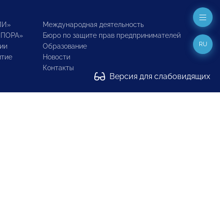
ИИ»
Международная деятельность
ОПОРА»
Бюро по защите прав предпринимателей
RU
ии
Образование
итие
Новости
Контакты
Версия для слабовидящих