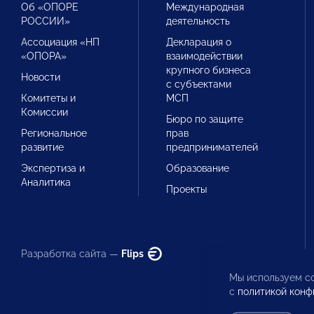
Об «ОПОРЕ
Международная
РОССИИ»
деятельность
Ассоциация «НП
Декларация о
«ОПОРА»
взаимодействии
крупного бизнеса
Новости
с субъектами
Комитеты и
МСП
Комиссии
Бюро по защите
Региональное
прав
развитие
предпринимателей
Экспертиза и
Образование
Аналитика
Проекты
Разработка сайта —
Flips
Мы используем co
с
политикой конф