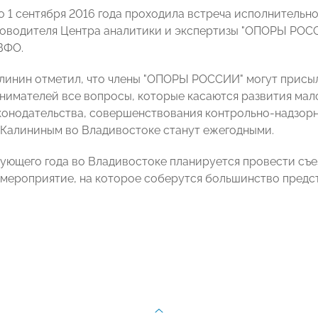
о 1 сентября 2016 года проходила встреча исполнитель
оводителя Центра аналитики и экспертизы "ОПОРЫ РОС
ВФО.
линин отметил, что члены "ОПОРЫ РОССИИ" могут присыла
нимателей все вопросы, которые касаются развития мал
конодательства, совершенствования контрольно-надзорн
Калининым во Владивостоке станут ежегодными.
дующего года во Владивостоке планируется провести съ
мероприятие, на которое соберутся большинство пред