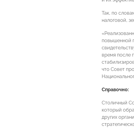
Так, по слов
налоговой, з
«Реализованн
повышенной г
свидетельств
время после 
стабилизиров
что Совет пр
Национальног
Справочно:
Столичный Со
который обра
других орган
стратегическ