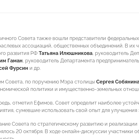
личного Совета также вошли представители федеральных
раслевых ассоциаций, общественных объединений. В их 
го развития РФ
Татьяна Илюшникова
, руководитель Де
им Гаман
, руководитель Департамента предприниматель
сей Фурсин
и др.
м Совета, по поручению Мэра столицы
Сергея Собянин
ономической политики и имущественно-земельных отно
редь, отметил Ефимов, Совет определит наиболее устойч
иятия, сумевшие использовать свой опыт для улучшения 
ание Совета по стратегическому развитию и реализации
ялось 20 октября. В ходе онлайн-дискуссии участники 
вность.