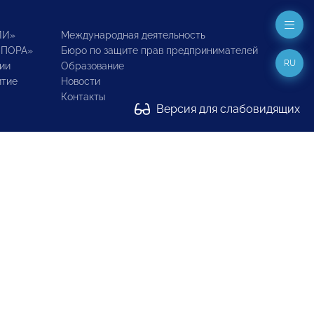
ИИ»
Международная деятельность
ОПОРА»
Бюро по защите прав предпринимателей
RU
ии
Образование
итие
Новости
Контакты
Версия для слабовидящих