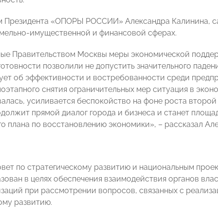
ам Президента «ОПОРЫ РОССИИ» Александра Калинина, с
емельно-имущественной и финансовой сферах.
ые Правительством Москвы меры экономической поддер
отовности позволили не допустить значительного падени
ует об эффективности и востребованности среди предпр
поэтапного снятия ограничительных мер ситуация в экон
алась, усиливается беспокойство на фоне роста второй
одолжит прямой диалог города и бизнеса и станет площ
о плана по восстановлению экономики», – рассказал Ал
вет по стратегическому развитию и национальным проек
зован в целях обеспечения взаимодействия органов вла
изаций при рассмотрении вопросов, связанных с реализ
ому развитию.