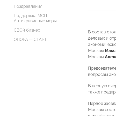
Поздравления
Поддержка МСП.
Антикризисные меры
СВОй бизнес
В состав сто
деловых и от
ОПОРА — СТАРТ
экономическо
Москвы
Макс
Москвы
Алек
Председателе
вопросам эк
В первую оче
также предпр
Первое засед
Москвы состо
и их эффекти