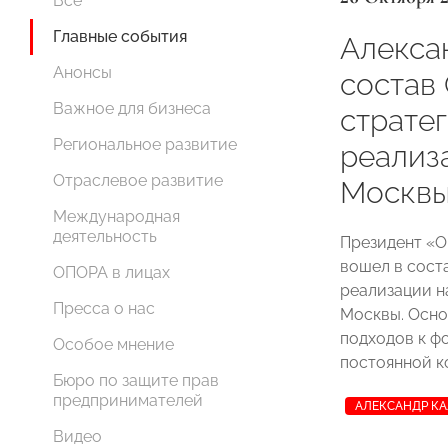
Все
Главные события
Алекса
Анонсы
состав
Важное для бизнеса
страте
Региональное развитие
реализ
Отраслевое развитие
Москв
Международная
деятельность
Президент 
вошел в сост
ОПОРА в лицах
реализации н
Пресса о нас
Москвы. Осно
подходов к ф
Особое мнение
постоянной к
Бюро по защите прав
предпринимателей
АЛЕКСАНДР К
Видео