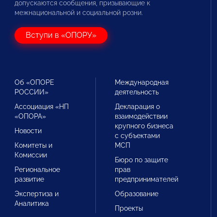
допускаются сообщения, призывающие к
межнациональной и социальной розни.
Вступи в «ОПОРУ»
Об «ОПОРЕ
Международная
РОССИИ»
деятельность
Ассоциация «НП
Декларация о
«ОПОРА»
взаимодействии
крупного бизнеса
Новости
с субъектами
Комитеты и
МСП
Комиссии
Бюро по защите
Региональное
прав
развитие
предпринимателей
Экспертиза и
Образование
Аналитика
Проекты