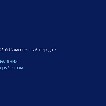
 2-й Самотечный пер., д.7.
деления
а рубежом