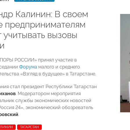
ндр Калинин: В своем
е предпринимателям
т учитывать вызовы
и
ОПОРЫ РОССИИ» принял участие в
аседании
Форума
малого и среднего
ельства «Взгляд в будущее» в Татарстане.
ания стал президент Республики Татарстан
иханов
. Модератором мероприятия
альник службы экономических новостей
Россия 24», экономический обозреватель
ровский
.
АЛИНИН
ТАТАРСТАН