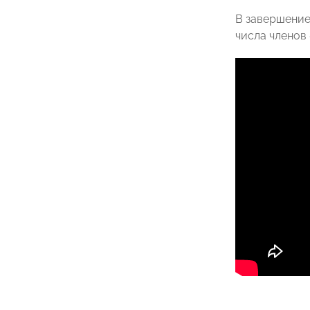
В завершение
числа члено