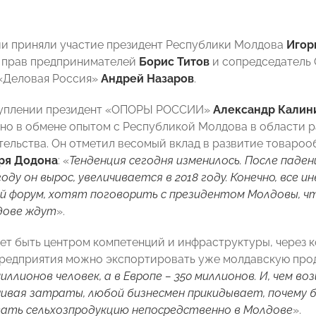
и приняли участие президент Республики Молдова
Игор
 прав предпринимателей
Борис Титов
и сопредседатель
«Деловая Россия»
Андрей Назаров
.
туплении президент «ОПОРЫ РОССИИ»
Александр Калин
но в обмене опытом с Республикой Молдова в области р
ельства. Он отметил весомый вклад в развитие товароо
ря Додона
: «
Тенденция сегодня изменилось. После паде
 году он вырос, увеличивается в 2018 году. Конечно, все
й форум, хотят поговорить с президентом Молдовы, чт
дове ждут
».
т быть центром компетенций и инфраструктуры, через 
редприятия можно экспортировать уже молдавскую прод
иллионов человек, а в Европе – 350 миллионов. И, чем во
чивая затраты, любой бизнесмен прикидывает, почему б
ать сельхозпродукцию непосредственно в Молдове
».