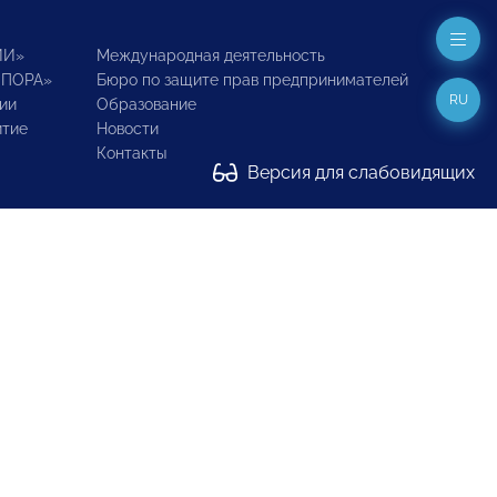
ИИ»
Международная деятельность
ОПОРА»
Бюро по защите прав предпринимателей
RU
ии
Образование
итие
Новости
Контакты
Версия для слабовидящих