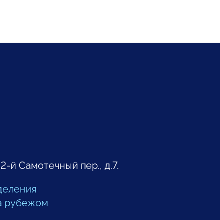
 2-й Самотечный пер., д.7.
деления
а рубежом