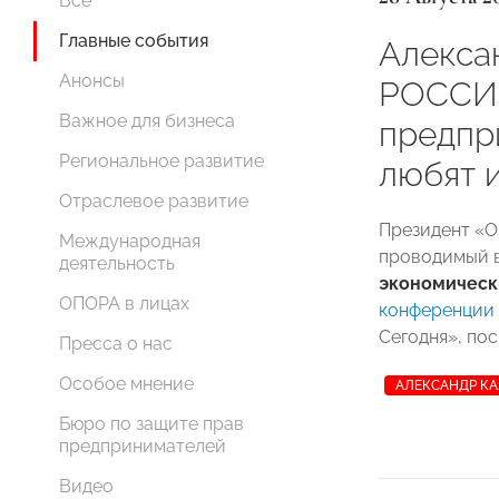
Все
Главные события
Алекса
Анонсы
РОССИ
Важное для бизнеса
предпр
Региональное развитие
любят 
Отраслевое развитие
Президент «
Международная
проводимый в
деятельность
экономическ
ОПОРА в лицах
конференции
Сегодня», по
Пресса о нас
Особое мнение
АЛЕКСАНДР К
Бюро по защите прав
предпринимателей
Видео