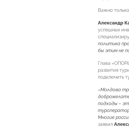
Важно только
Александр К
успешных инв
специализиру
политика про
бы этим не п
Глава «ОПОРЫ
развития тур
подключить т
«
Молдова тра
доброжелател
подходы – эт
туроператоро
Многие росси
заявил
Алекс