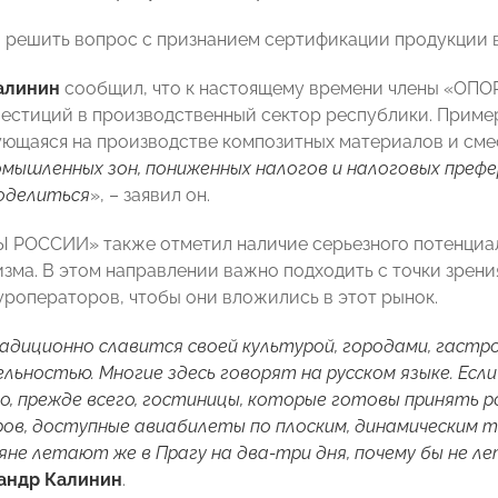
 решить вопрос с признанием сертификации продукции в
алинин
сообщил, что к настоящему времени члены «ОП
естиций в производственный сектор республики. Пример
ющаяся на производстве композитных материалов и смес
мышленных зон, пониженных налогов и налоговых префе
оделиться
», – заявил он.
 РОССИИ» также отметил наличие серьезного потенциал
изма. В этом направлении важно подходить с точки зрени
уроператоров, чтобы они вложились в этот рынок.
диционно славится своей культурой, городами, гастр
ьностью. Многие здесь говорят на русском языке. Ес
о, прежде всего, гостиницы, которые готовы принять ро
в, доступные авиабилеты по плоским, динамическим тар
яне летают же в Прагу на два-три дня, почему бы не л
андр Калинин
.