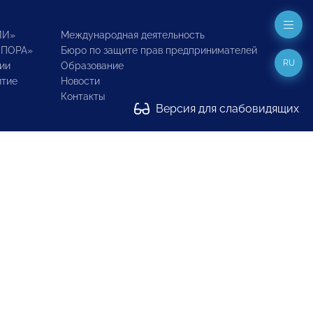
ИИ»
Международная деятельность
ОПОРА»
Бюро по защите прав предпринимателей
RU
ии
Образование
итие
Новости
Контакты
Версия для слабовидящих