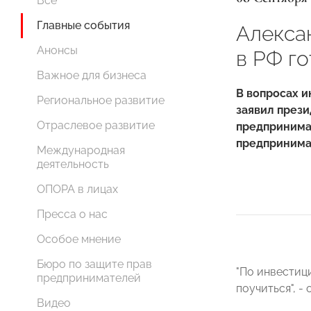
Все
Главные события
Алекса
Анонсы
в РФ г
Важное для бизнеса
В вопросах и
Региональное развитие
заявил през
Отраслевое развитие
предпринима
предпринима
Международная
деятельность
ОПОРА в лицах
Пресса о нас
Особое мнение
Бюро по защите прав
"По инвестиц
предпринимателей
поучиться", -
Видео