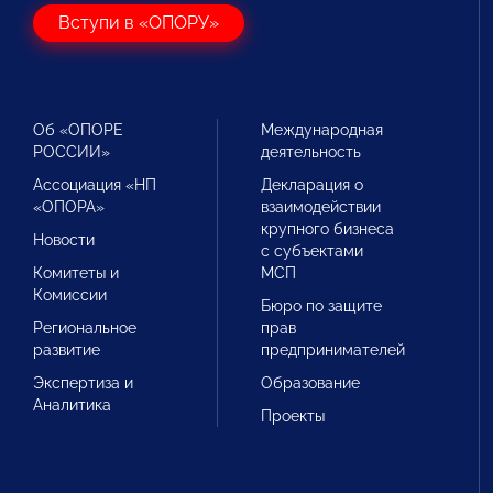
Вступи в «ОПОРУ»
Об «ОПОРЕ
Международная
РОССИИ»
деятельность
Ассоциация «НП
Декларация о
«ОПОРА»
взаимодействии
крупного бизнеса
Новости
с субъектами
Комитеты и
МСП
Комиссии
Бюро по защите
Региональное
прав
развитие
предпринимателей
Экспертиза и
Образование
Аналитика
Проекты