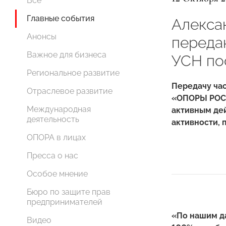
Все
Главные события
Алекса
Анонсы
переда
Важное для бизнеса
УСН по
Региональное развитие
Передачу ча
Отраслевое развитие
«ОПОРЫ РОСС
Международная
активным де
деятельность
активности, 
ОПОРА в лицах
Пресса о нас
Особое мнение
Бюро по защите прав
предпринимателей
«По нашим да
Видео