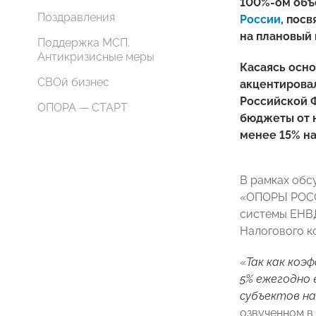
100%-ом объе
Поздравления
России
, пос
на плановый 
Поддержка МСП.
Антикризисные меры
Касаясь осн
СВОй бизнес
акцентирова
Российской 
ОПОРА — СТАРТ
бюджеты от н
менее 15% н
В рамках обс
«ОПОРЫ РОССИ
системы ЕНВД,
Налогового к
«
Так как коэ
5% ежегодно 
субъектов на
озвученном в