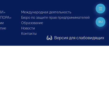
ИИ»
Международная деятельность
ОПОРА»
Бюро по защите прав предпринимателей
RU
ии
Образование
итие
Новости
Контакты
Версия для слабовидящих