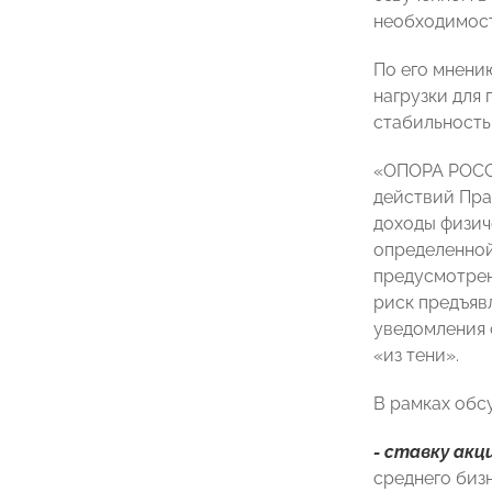
необходимост
По его мнени
нагрузки для
стабильность
«ОПОРА РОСС
действий Пра
доходы физиче
определенной 
предусмотрен
риск предъяв
уведомления 
«из тени».
В рамках об
- ставку акц
среднего биз