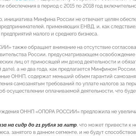
и обеспечения в период с 2015 по 2018 год включитель
ю, инициатива Минфина России не отвечает целям обесп
 предпринимателей, применяющих ЕНВД, и, как следствие
 предприятий малого и среднего бизнеса.
ИИ» также обращает внимание на отсутствие согласов
вительства России, предусматривающем освобождение с
ских лиц от приносящей им доход деятельности и обязате
дате), а не два года, как предлагается Минфином России
ные ОННП, содержат меньший объем гарантий самозанят
ления самозанятым требований по уплате налогов за пе
об осуществлении оплачиваемой деятельности, что буде
суждения ОННП «ОПОРА РОССИИ» предложила не увеличи
иза на сидр до 21 рубля за литр
, что может привести к 
неса, занятого в данном сегменте, и не будут способств