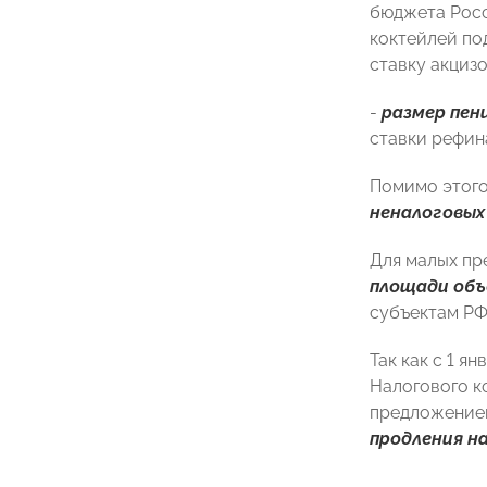
бюджета Росс
коктейлей по
ставку акцизо
-
размер пен
ставки рефин
Помимо этого
неналоговых
Для малых пр
площади объ
субъектам РФ
Так как с 1 я
Налогового к
предложением
продления н