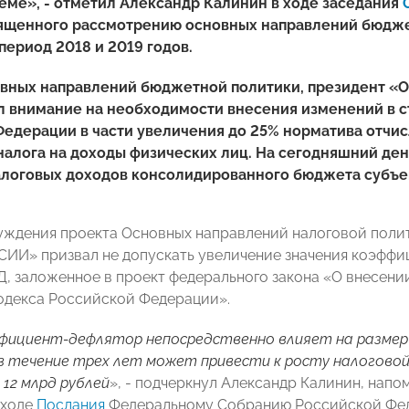
ме», - отметил Александр Калинин в ходе заседания
вященного рассмотрению основных направлений бюджет
период 2018 и 2019 годов.
овных направлений бюджетной политики, президент 
л внимание на необходимости внесения изменений в с
Федерации в части увеличения до 25% норматива отчи
алога на доходы физических лиц. На сегодняшний ден
алоговых доходов консолидированного бюджета субъе
уждения проекта Основных направлений налоговой полит
И» призвал не допускать увеличение значения коэффиц
 заложенное в проект федерального закона «О внесении и
одекса Российской Федерации».
ффициент-дефлятор непосредственно влияет на размер 
в течение трех лет может привести к росту налоговой
 12 млрд рублей
», - подчеркнул Александр Калинин, напо
 ходе
Послания
Федеральному Собранию Российской Феде