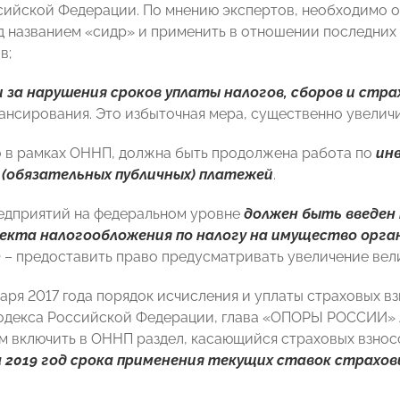
ийской Федерации. По мнению экспертов, необходимо о
д названием «сидр» и применить в отношении последни
в;
и за нарушения сроков уплаты налогов, сборов и стра
ансирования. Это избыточная мера, существенно увеличи
 в рамках ОННП, должна быть продолжена работа по
ин
 (обязательных публичных) платежей
.
едприятий на федеральном уровне
должен быть введен
екта налогообложения по налогу на имущество орг
 – предоставить право предусматривать увеличение ве
нваря 2017 года порядок исчисления и уплаты страховых в
одекса Российской Федерации, глава «ОПОРЫ РОССИИ» 
 включить в ОННП раздел, касающийся страховых взнос
а 2019 год срока применения текущих ставок страхов