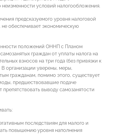
но неизменности условий налогообложения.
ечения предсказуемого уровня налоговой
, не обеспечивает экономическую
анности положений ОННП с Планом
амозанятых граждан от уплаты налога на
льных взносов на три года (без привязки к
. В организации уверены, меры,
ым гражданам, помимо этого, существует
риоды, предшествовавшие подаче
т препятствовать выводу самозанятости
вать:
негативным последствиям для малого и
овать повышению уровня наполнения