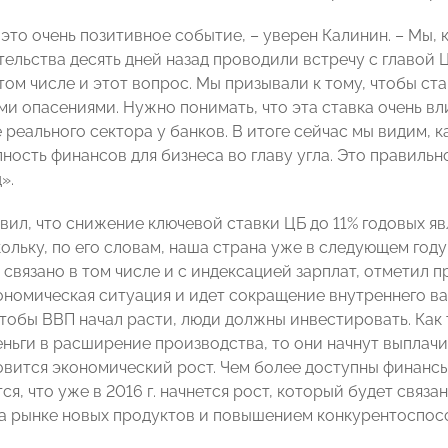
это очень позитивное событие, – уверен Калинин. – Мы, 
ельства десять дней назад проводили встречу с главой
том числе и этот вопрос. Мы призывали к тому, чтобы ст
ми опасениями. Нужно понимать, что эта ставка очень вл
 реального сектора у банков. В итоге сейчас мы видим, 
ность финансов для бизнеса во главу угла. Это правильно
».
вил, что снижение ключевой ставки ЦБ до 11% годовых я
кольку, по его словам, наша страна уже в следующем год
связано в том числе и с индексацией зарплат, отметил п
ономическая ситуация и идет сокращение внутреннего ва
тобы ВВП начал расти, люди должны инвестировать. Как 
еньги в расширение производства, то они начнут выплачи
овится экономический рост. Чем более доступны финансы
ся, что уже в 2016 г. начнется рост, который будет связа
а рынке новых продуктов и повышением конкурентоспосо