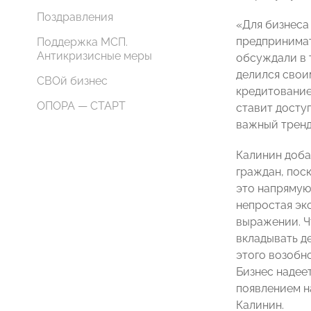
Поздравления
«Для бизнеса 
предпринимат
Поддержка МСП.
Антикризисные меры
обсуждали в 
делился свои
СВОй бизнес
кредитование
ОПОРА — СТАРТ
ставит доступ
важный тренд
Калинин доба
граждан, пос
это напрямую 
непростая эк
выражении. Ч
вкладывать д
этого возобн
Бизнес надеет
появлением н
Калинин.