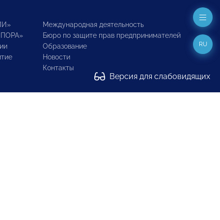
ИИ»
Международная деятельность
ОПОРА»
Бюро по защите прав предпринимателей
RU
ии
Образование
итие
Новости
Контакты
Версия для слабовидящих