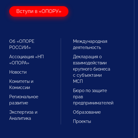
Вступи в «ОПОРУ»
Об «ОПОРЕ
Международная
РОССИИ»
деятельность
Ассоциация «НП
Декларация о
«ОПОРА»
взаимодействии
крупного бизнеса
Новости
с субъектами
Комитеты и
МСП
Комиссии
Бюро по защите
Региональное
прав
развитие
предпринимателей
Экспертиза и
Образование
Аналитика
Проекты