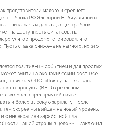
как представители малого и среднего
 Центробанка РФ Эльвирой Набиуллиной и
авка снижалась и дальше, а Центробанк
ияет на доступность финансов, на
как регулятор продемонстрировал, что
. Пусть ставка снижена не намного, но это
вляется позитивным событием и для простых
у может выйти на экономический рост. Всё
редставитель ОНФ. «Пока у нас в стране
лового продукта (ВВП) в реальном
только масса предприятий начнет
вать и более высокую зарплату. После
, тем скорее мы выйдем на новый уровень.
н и с индексацией заработной платы,
бности нашей страны в целом», – заключил