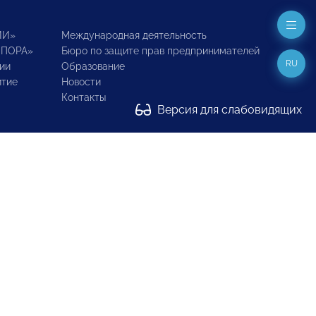
ИИ»
Международная деятельность
ОПОРА»
Бюро по защите прав предпринимателей
RU
ии
Образование
итие
Новости
Контакты
Версия для слабовидящих