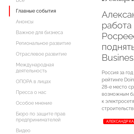
Все
Главные события
Алекса
Анонсы
работа
Важное для бизнеса
Росрее
Региональное развитие
поднять
Отраслевое развитие
Busines
Международная
деятельность
Россия за год
рейтинге Doin
ОПОРА в лицах
28-е место с
Пресса о нас
возможным б
к электросет
Особое мнение
строительств
Бюро по защите прав
предпринимателей
АЛЕКСАНДР К
Видео