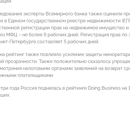
зации.
ледования эксперты Всемирного банка также оценили пр
и в Едином государственном реестре недвижимости (ЕГ
ственной регистрации прав на недвижимое имущество и с
рез МФЦ – не более 9 рабочих дней. Регистрация прав по
анкт-Петербурге составляет 5 рабочих дней.
 на рейтинг также повлияло усиление защиты миноритар
й прозрачности. Также положительно сказалось упрощен
мотрения налоговыми органами заявлений на возврат сре
ежными плательщиками.
три года Россия поднялась в рейтинге Doing Business на 1
чших.