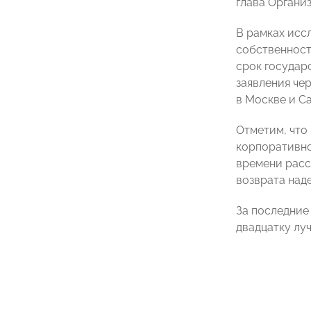
глава Органи
В рамках исс
собственност
срок государ
заявления че
в Москве и С
Отметим, что
корпоративно
времени расс
возврата над
За последние 
двадцатку лу