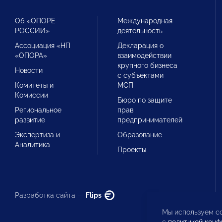
Об «ОПОРЕ
Международная
РОССИИ»
деятельность
Ассоциация «НП
Декларация о
«ОПОРА»
взаимодействии
крупного бизнеса
Новости
с субъектами
Комитеты и
МСП
Комиссии
Бюро по защите
Региональное
прав
развитие
предпринимателей
Экспертиза и
Образование
Аналитика
Проекты
Разработка сайта —
Flips
Мы используем co
с
политикой конф