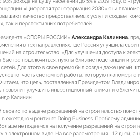
 93% дохода на душу населения до 5% в 2019 году. В «Гру
онцепции «Цифровая трансформация 2030» они планоме
повышают качество предоставляемых услуг и создает ком
, так и перспективных потребителей.
резидента «ОПОРЫ РОССИИ»
Александра Калинин
а
, пр
зменения в тех направлениях, где Россия улучшила свои 
шений на строительство. «Для улучшения доступа к элек
ы быстро подключиться, нужны близкие подстанции и ре
сетей. Для этого в свое время был создан даже целый ш
зусловно, часть системной работы, которую планомерно 
Считаем, что цель, поставленная Президентом Владимиро
ss позволит улучшить инвестиционный климат и облегчит
андр Калинин.
 сервис по выдаче разрешений на строительство помог 
 в ежегодном рейтинге Doing Business. Проблему адми
больше не подаемся на получение разрешений на строит
 в электронном виде. На все рассмотрения - 12 дней, а не