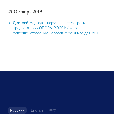
25 Октября 2019
Дмитрий Медведев поручил рассмотреть
предложения «ОПОРЫ РОССИИ» по
совершенствованию налоговых режимов для МСП
Русский
English
中文