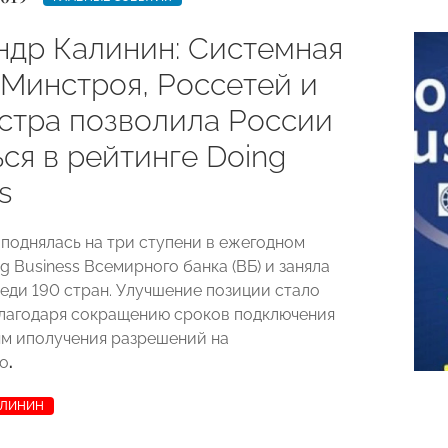
ндр Калинин: Системная
 Минстроя, Россетей и
стра позволила России
ся в рейтинге Doing
s
 поднялась на три ступени в ежегодном
g Business Всемирного банка (ВБ) и заняла
реди 190 стран. Улучшение позиции стало
лагодаря сокращению сроков подключения
ям иполучения разрешений на
о
.
АЛИНИН