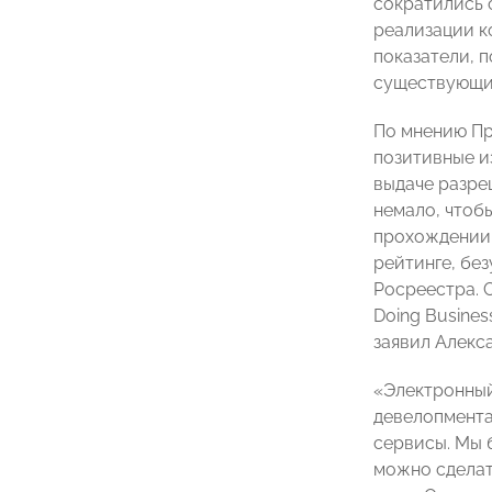
сократились с
реализации к
показатели, 
существующих
По мнению П
позитивные и
выдаче разре
немало, чтоб
прохождении 
рейтинге, бе
Росреестра. 
Doing Busine
заявил Алекс
«Электронный
девелопмента
сервисы. Мы 
можно сделать