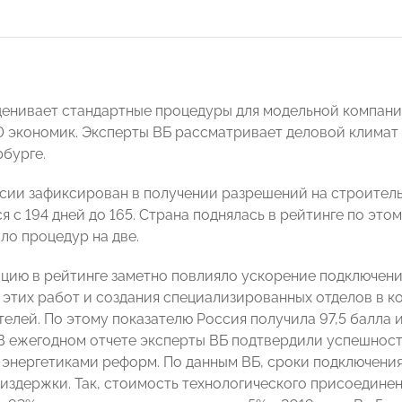
ценивает стандартные процедуры для модельной компании
0 экономик. Эксперты ВБ рассматривает деловой климат 
рбурге.
сии зафиксирован в получении разрешений на строитель
я с 194 дней до 165. Страна поднялась в рейтинге по этом
ло процедур на две.
ицию в рейтинге заметно повлияло ускорение подключения
 этих работ и создания специализированных отделов в 
елей. По этому показателю Россия получила 97,5 балла и
. В ежегодном отчете эксперты ВБ подтвердили успешност
энергетиками реформ. По данным ВБ, сроки подключения к
издержки. Так, стоимость технологического присоединени