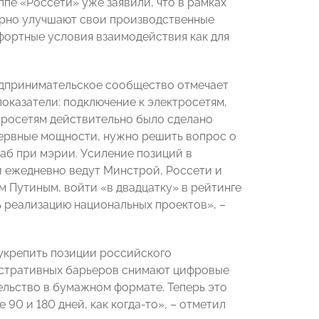
ппе «Россети» уже заявили, что в рамках
рно улучшают свои производственные
фортные условия взаимодействия как для
едпринимательское сообщество отмечает
показатели: подключение к электросетям,
тросетям действительно было сделано
зервные мощности, нужно решить вопрос о
таб при мэрии. Усиление позиций в
и ежедневно ведут Минстрой, Россети и
м Путиным, войти «в двадцатку» в рейтинге
ь реализацию национальных проектов», –
укрепить позиции российского
нистративных барьеров снимают цифровые
ельство в бумажном формате. Теперь это
 90 и 180 дней, как когда-то», – отметил