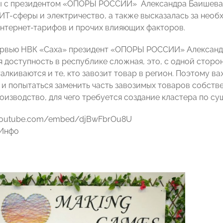
ы с президентом «ОПОРЫ РОССИИ» Александра Баишева
 ИТ-сферы и электричество, а также высказалась за не
нтернет-тарифов и прочих влияющих факторов.
рвью НВК «Саха» президент «ОПОРЫ РОССИИ» Александр К
 доступность в республике сложная, это, с одной сторон
алкиваются и те, кто завозит товар в регион. Поэтому в
 и попытаться заменить часть завозимых товаров собстве
оизводство, для чего требуется создание кластера по су
.youtube.com/embed/djBwFbrOu8U
.Инфо