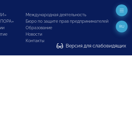
ИИ»
Международная деятельность
ОПОРА»
Бюро по защите прав предпринимателей
RU
ии
Образование
итие
Новости
Контакты
Версия для слабовидящих