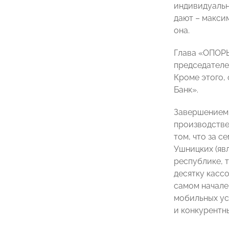
индивидуальн
дают – макси
она.
Глава «ОПОРЫ
председателе
Кроме этого,
Банк».
Завершением 
производстве
том, что за с
Ушницких (яв
республике, 
десятку касс
самом начале
мобильных ус
и конкурентн