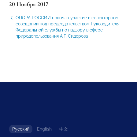
20 Ноября 2017
ОПОРА РОССИИ приняла участие в селекторном
совещании под председательством Руководителя
Федеральной службы по надзору в сфере
природопользования А.Г. Сидорова
Русский
English
中文