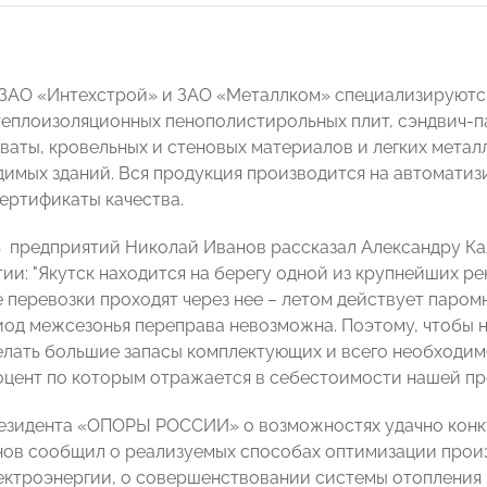
ЗАО «Интехстрой» и ЗАО «Металлком» специализируются
теплоизоляционных пенополистирольных плит, сэндвич-п
ваты, кровельных и стеновых материалов и легких метал
имых зданий. Вся продукция производится на автомати
ертификаты качества.
 предприятий Николай Иванов рассказал Александру Ка
ии: "Якутск находится на берегу одной из крупнейших рек
 перевозки проходят через нее – летом действует паромн
иод межсезонья переправа невозможна. Поэтому, чтобы 
лать большие запасы комплектующих и всего необходимо
оцент по которым отражается в себестоимости нашей пр
езидента «ОПОРЫ РОССИИ» о возможностях удачно конку
ов сообщил о реализуемых способах оптимизации прои
ектроэнергии, о совершенствовании системы отопления 