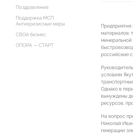
Поздравления
Поддержка МСП.
Антикризисные меры
Предприятия 
материалов: 
СВОй бизнес
минеральной 
ОПОРА — СТАРТ
быстровозвод
российские с
Руководитель
условиях Якут
транспортные
Однако в пер
вынуждены де
ресурсов, пр
На вопрос пр
Николай Иван
генерации эл