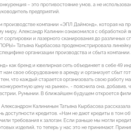
онкуренция – это противостояние умов, а не использован
уководитель предприятий.
м производстве компании «ЭПЛ Даймонд», которая на пр
му миру, Александр Калинин ознакомился с обработкой 
от сортировки и лазерного сканирования до различных с
ПОРЫ» Татьяна Кырбасова продемонстрировала линейку
 специфике организации производства и сбыта компании.
д» как бренд и ювелирная сеть объединяет в себе 49 и
т нам свое оборудование в аренду и организует сбыт гот
 тем, что каждый старается организовать свою работу м
конкурентную цену на рынке», - пояснила она, добавив, 
Австрии, Румынии. В ближайшем будущем откроется фили
с Александром Калининым Татьяна Кырбасова рассказала
нь доступности кредитов. «Нам не дают кредиты в том о
чили требования к залогам. Если раньше мы могли креди
отовых изделий, то теперь у нас это не принимают. Прин