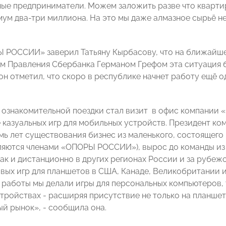
ые предприниматели. Можем заложить разве что квартиру
мум два-три миллиона. На это мы даже алмазное сырьё н
 РОССИИ» заверил Татьяну Кырбасову, что на ближайше
м Правления Сбербанка Германом Грефом эта ситуация бу
 он отметил, что скоро в республике начнет работу ещё
ознакомительной поездки стал визит в офис компании
 казуальных игр для мобильных устройств. Президент ко
емь лет существования бизнес из маленького, состоящего
ляются членами «ОПОРЫ РОССИИ»), вырос до команды из 
так и дистанционно в других регионах России и за рубеж
овых игр для планшетов в США, Канаде, Великобритании и
 работы мы делали игры для персональных компьютеров, 
тройствах - расширяя присутствие не только на планшета
ый рынок», - сообщила она.