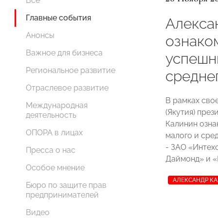
Все
Главные события
Алекса
Анонсы
ознако
Важное для бизнеса
успешн
Региональное развитие
средне
Отраслевое развитие
В рамках сво
Международная
(Якутия) пре
деятельность
Калинин озна
ОПОРА в лицах
малого и сре
- ЗАО «Интех
Пресса о нас
Даймонд» и 
Особое мнение
АЛЕКСАНДР К
Бюро по защите прав
предпринимателей
Видео