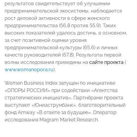
результатов свидетельствует об улучшении
предпринимательс
кой экосистемы, наблюдается
рост деловой активности в сфере женского
предпринимательс
тва (56,8 против 55,9). Таких
высоких показателей удалось достичь, в основном,
за счет позитивной оценки уровня
предпринимательс
кой культуры (65,6) и личных
качеств руководителей (67,8). Результаты первой
волны исследования приведены на
сайте проекта
(
www.womаnopora.r
u
).
Women Business Index запущен по инициативе
«ОПОРЫ РОССИИ» при содействии «Агентства
стратегических инициатив». Партнёрами проекта
выступают «Юниаструмбанк», благотворительны
й
фонд Amway «В ответе за будущее». Оператор
исследования Magram Market Research.