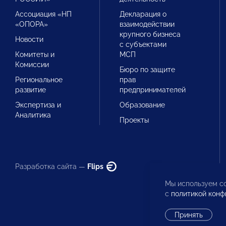
Ассоциация «НП
Декларация о
«ОПОРА»
взаимодействии
крупного бизнеса
Новости
с субъектами
Комитеты и
МСП
Комиссии
Бюро по защите
Региональное
прав
развитие
предпринимателей
Экспертиза и
Образование
Аналитика
Проекты
Разработка сайта —
Flips
Мы используем co
с
политикой конф
Принять