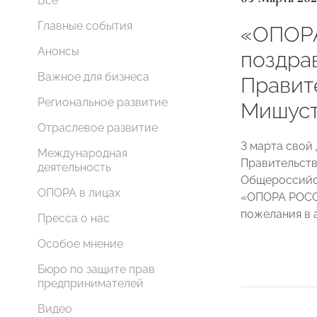
Все
Главные события
«ОПОР
Анонсы
поздра
Важное для бизнеса
Правит
Региональное развитие
Мишуст
Отраслевое развитие
3 марта свой
Международная
Правительств
деятельность
Общероссийс
ОПОРА в лицах
«ОПОРА РОССИ
пожелания в 
Пресса о нас
Особое мнение
Бюро по защите прав
предпринимателей
Видео