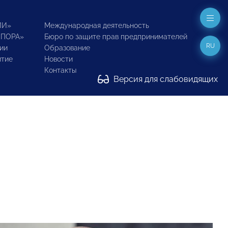
ИИ»
Международная деятельность
ОПОРА»
Бюро по защите прав предпринимателей
RU
ии
Образование
итие
Новости
Контакты
Версия для слабовидящих