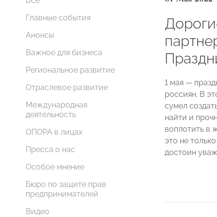
Все
Главные события
Дорогие
Анонсы
партне
Важное для бизнеса
Праздн
Региональное развитие
1 мая — праз
Отраслевое развитие
россиян. В эт
Международная
сумел создат
деятельность
найти и прочн
воплотить в 
ОПОРА в лицах
это не только
Пресса о нас
достоин уваж
Особое мнение
Бюро по защите прав
предпринимателей
Видео