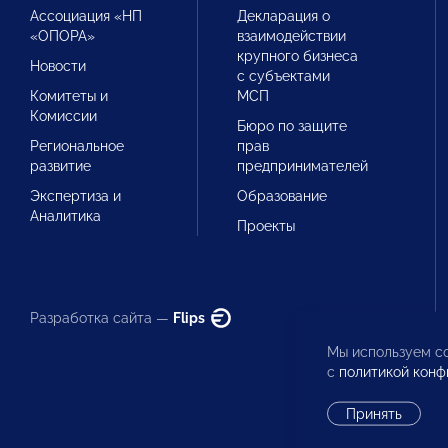
Ассоциация «НП
Декларация о
«ОПОРА»
взаимодействии
крупного бизнеса
Новости
с субъектами
Комитеты и
МСП
Комиссии
Бюро по защите
Региональное
прав
развитие
предпринимателей
Экспертиза и
Образование
Аналитика
Проекты
Разработка сайта —
Flips
Мы используем co
с
политикой конф
Принять