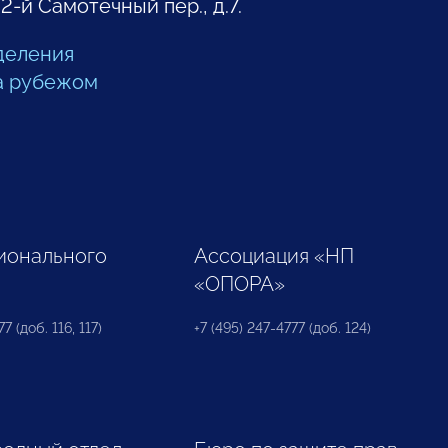
 2-й Самотечный пер., д.7.
деления
а рубежом
ионального
Ассоциация «НП
«ОПОРА»
7 (доб. 116, 117)
+7 (495) 247-4777 (доб. 124)