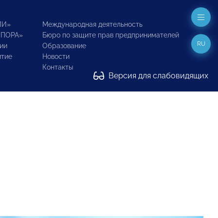
ИИ»
Международная деятельность
ОПОРА»
Бюро по защите прав предпринимателей
RU
ии
Образование
итие
Новости
Контакты
Версия для слабовидящих