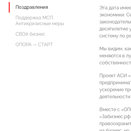
Поздравления
Эта дата име
экономики. С
Поддержка МСП.
законодатель
Антикризисные меры
десятилетие 
СВОй бизнес
систему по р
ОПОРА — СТАРТ
Мы видим, ка
меняются в л
собственност
Проект АСИ «
предпринимат
ускорение пр
деятельности
Вместе с «О
«Забизнес.рф
правоохранит
на бизнес, н