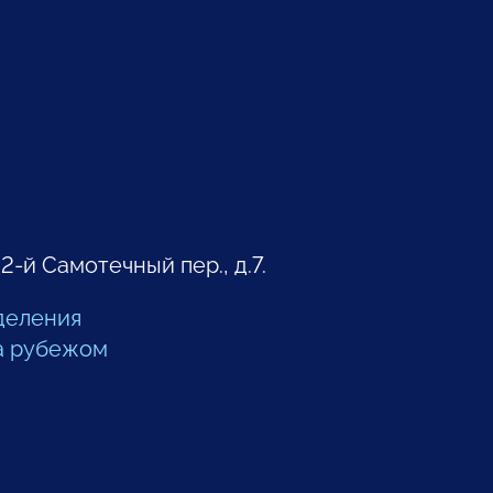
 2-й Самотечный пер., д.7.
деления
а рубежом