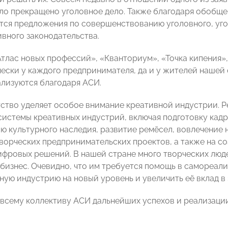
о прекращено уголовное дело. Также благодаря обобщ
ся предложения по совершенствованию уголовного, уг
вного законодательства.
«Атлас новых профессий», «Кванториум», «Точка кипения»,
чески у каждого предпринимателя, да и у жителей нашей 
ализуются благодаря АСИ.
тство уделяет особое внимание креативной индустрии. Р
системы креативных индустрий, включая подготовку кадр
ю культурного наследия, развитие ремёсел, вовлечение 
ворческих предпринимательских проектов, а также на с
ифровых решений. В нашей стране много творческих люде
 бизнес. Очевидно, что им требуется помощь в самореали
ную индустрию на новый уровень и увеличить её вклад 
всему коллективу АСИ дальнейших успехов и реализаци