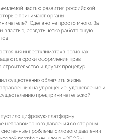
тъемлемой частью развития российской
 которые принимают органы
нимателей. Сделано не просто много. За
и властью, создать чётко работающую
тов.
остояния инвестклимата»в регионах
кращаются сроки оформления прав
 строительство и других процедур.
ил существенно облегчить жизнь
направленных на упрощение, удешевление и
осуществлению предпринимательской
апустило цифровую платформу
ае неправомерного давления со стороны
ь системные проблемы силового давления
аявителей платформы, члена «ОПОРЫ