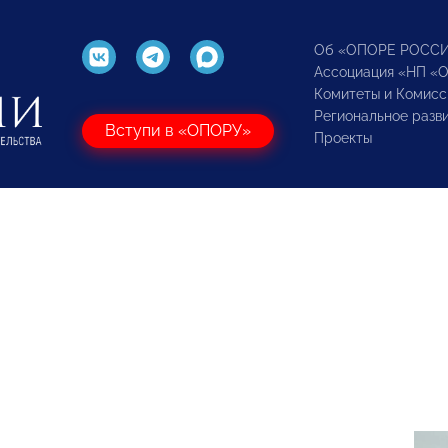
Об «ОПОРЕ РОСС
Ассоциация «НП «
Комитеты и Комисс
Региональное разв
Вступи в «ОПОРУ»
Проекты