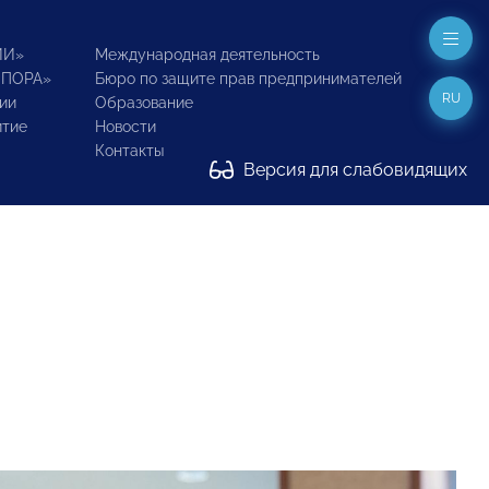
ИИ»
Международная деятельность
ОПОРА»
Бюро по защите прав предпринимателей
RU
ии
Образование
итие
Новости
Контакты
Версия для слабовидящих