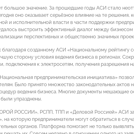
ет большое значение. За прошедшие годы АСИ стало нео
егодня оно оказывает серьёзное влияние на те решения,
ной и исполнительной власти в части поддержки предпри
удалось выстроить эффективный диалог между бизнесом 
еализации перспективных и общественно значимых проек
к благодаря созданному АСИ «Национальному рейтингу с
учшую сторону условия ведения бизнеса в регионах. Со
и, подключения к электросетям, получения разрешения на
Национальная предпринимательская инициатива» позвол
елям. Было принято множество законодательных актов 
оцедур ведения бизнеса. Многие документы мешающие 
 были упразднены.
ПОРОЙ РОССИИ», РСПП, ТПП и «Деловой Россией» АСИ з
», на которую предприниматели могут обратиться в случ
ельных органов. Платформа помогает не только выявлят
о и решать их. Совсем недавно в отношении одного из з