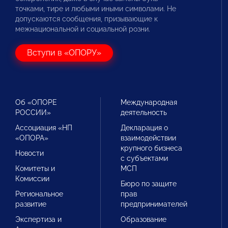
точками, тире и любыми иными символами. Не
допускаются сообщения, призывающие к
межнациональной и социальной розни.
Вступи в «ОПОРУ»
Об «ОПОРЕ
Международная
РОССИИ»
деятельность
Ассоциация «НП
Декларация о
«ОПОРА»
взаимодействии
крупного бизнеса
Новости
с субъектами
Комитеты и
МСП
Комиссии
Бюро по защите
Региональное
прав
развитие
предпринимателей
Экспертиза и
Образование