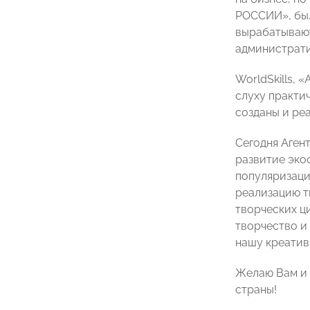
РОССИИ», был
вырабатывают
администрати
WorldSkills, 
слуху практи
созданы и ре
Сегодня Аген
развитие эко
популяризаци
реализацию т
творческих ц
творчество и
нашу креатив
Желаю Вам и 
страны!