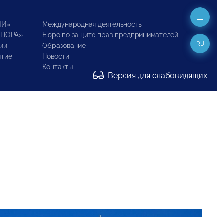
ИИ»
Международная деятельность
ОПОРА»
Бюро по защите прав предпринимателей
RU
ии
Образование
итие
Новости
Контакты
Версия для слабовидящих