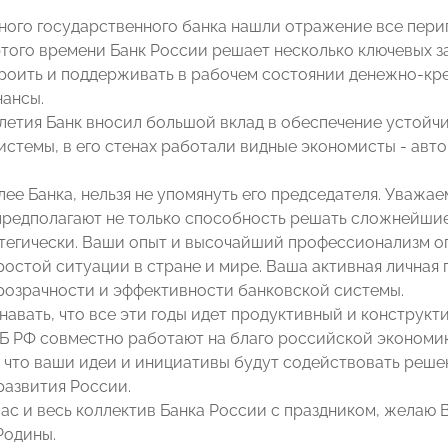
вного государственного банка нашли отражение все пери
того времени Банк России решает несколько ключевых з
роить и поддерживать в рабочем состоянии денежно-кр
нансы.
илетия Банк вносил большой вклад в обеспечение устойч
истемы, в его стенах работали видные экономисты - ав
лее Банка, нельзя не упомянуть его председателя. Уважа
предполагают не только способность решать сложнейшие
тегически. Ваши опыт и высочайший профессионализм о
ростой ситуации в стране и мире. Ваша активная личная 
озрачности и эффективности банковской системы.
навать, что все эти годы идет продуктивный и конструк
 РФ совместно работают на благо российской экономик
 что ваши идеи и инициативы будут содействовать реше
развития России.
ас и весь коллектив Банка России с праздником, желаю 
Родины.