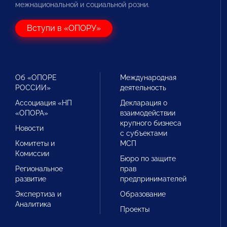
межнациональной и социальной розни.
Вступи в «ОПОРУ»
Об «ОПОРЕ
Международная
РОССИИ»
деятельность
Ассоциация «НП
Декларация о
«ОПОРА»
взаимодействии
крупного бизнеса
Новости
с субъектами
Комитеты и
МСП
Комиссии
Бюро по защите
Региональное
прав
развитие
предпринимателей
Экспертиза и
Образование
Аналитика
Проекты