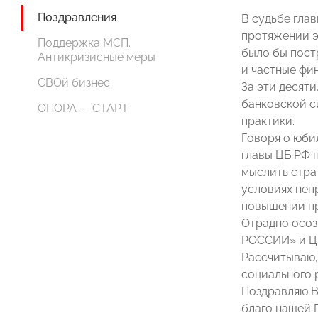
Поздравления
В судьбе гла
протяжении э
Поддержка МСП.
было бы пост
Антикризисные меры
и частные фи
СВОй бизнес
За эти десят
банковской с
ОПОРА — СТАРТ
практики.
Говоря о юби
главы ЦБ РФ 
мыслить стра
условиях неп
повышении пр
Отрадно осоз
РОССИИ» и ЦБ
Рассчитываю,
социального 
Поздравляю В
благо нашей 