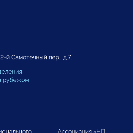
 2-й Самотечный пер., д.7.
деления
а рубежом
ионального
Ассоциация «НП