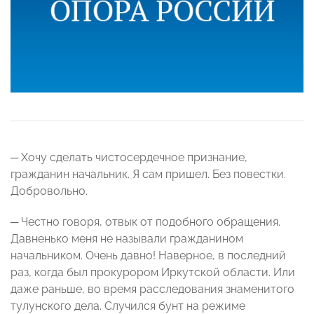
─ Хочу сделать чистосердечное признание,
гражданин начальник. Я сам пришел. Без повестки.
Добровольно.
─ Честно говоря, отвык от подобного обращения.
Давненько меня не называли гражданином
начальником. Очень давно! Наверное, в последний
раз, когда был прокурором Иркутской области. Или
даже раньше, во время расследования знаменитого
тулунского дела. Случился бунт на режиме