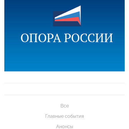
Все
Главные события
Анонсы