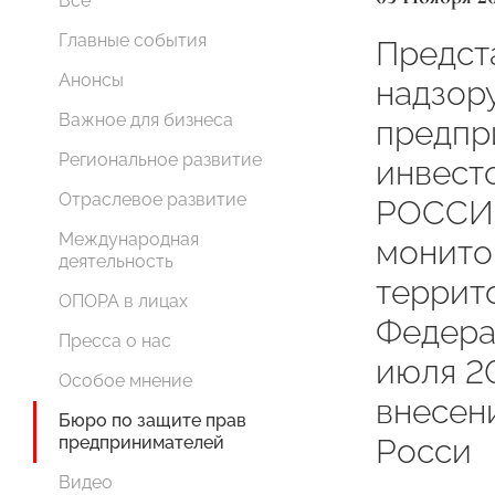
Все
Главные события
Предст
Анонсы
надзор
Важное для бизнеса
предпр
Региональное развитие
инвест
Отраслевое развитие
РОССИИ
Международная
монито
деятельность
террит
ОПОРА в лицах
Федера
Пресса о нас
июля 2
Особое мнение
внесен
Бюро по защите прав
предпринимателей
Росси
Видео