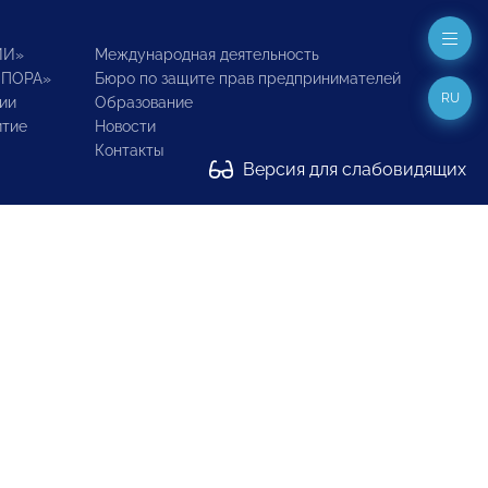
ИИ»
Международная деятельность
ОПОРА»
Бюро по защите прав предпринимателей
RU
ии
Образование
итие
Новости
Контакты
Версия для слабовидящих