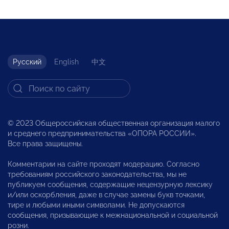
Русский
English
中文
© 2023 Общероссийская общественная организация малого
и среднего предпринимательства «ОПОРА РОССИИ».
Все права защищены.
Комментарии на сайте проходят модерацию. Согласно
требованиям российского законодательства, мы не
публикуем сообщения, содержащие нецензурную лексику
и/или оскорбления, даже в случае замены букв точками,
тире и любыми иными символами. Не допускаются
сообщения, призывающие к межнациональной и социальной
розни.