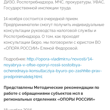
ДИЗО, Роспотребнадзора, МЧС, прокуратуры, УФАС,
Государственной инспекции труда.
14 ноября состоится очередной прием.
Предприниматели смогут получить индивидуальные
консультации руководства налоговой службы и
Роспотребнадзора. О том, как проходят
консультации Бюро, мы поговорили с юристом ВО
«ОПОРА РОССИИ» Еленой Федоровой.
Подробнее:
http://opora-vladimir.ru/novosti/14-
noyabrya-v-ofise-oporyi-rossii-sostoitsya-
ocherednaya-konsultacziya-byuro-po-zashhite-prav-
predprinimatelej.html
Представлены Методические рекомендации по
работе с обращениями субъектов мсп в
региональных отделениях «ОПОРЫ РОССИИ»