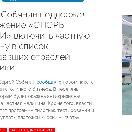
 Собянин поддержал
ожение «ОПОРЫ
» включить частную
ну в список
давших отраслей
ики
Сергей Собянин
сообщил
о новом пакете
и столичного бизнеса. В перечень
торым будет оказана антикризисная
а частная медицина. Кроме того, власти
тят программу пилотных тестирований и
 уплаты платежей киоски «Печать».
ИН
АЛЕКСАНДР КАЛИНИН