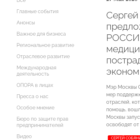
Все
Главные события
Сергей
Анонсы
предл
Важное для бизнеса
РОССИИ
Региональное развитие
медици
Отраслевое развитие
постра
Международная
эконом
деятельность
ОПОРА в лицах
Мэр Москвы 
мер поддержк
Пресса о нас
отраслей, ко
Особое мнение
помощь, вошл
Москвы запус
Бюро по защите прав
освободят от
предпринимателей
Видео
СЕРГЕЙ СОБЯН