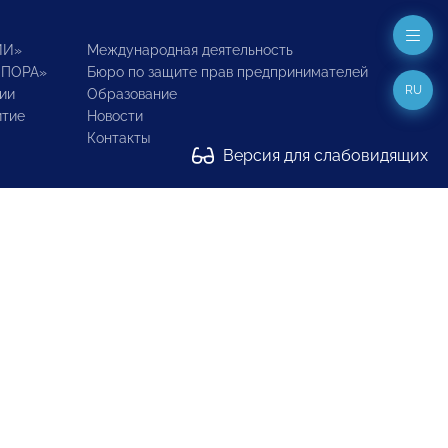
ИИ»
Международная деятельность
ОПОРА»
Бюро по защите прав предпринимателей
RU
ии
Образование
итие
Новости
Контакты
Версия для слабовидящих