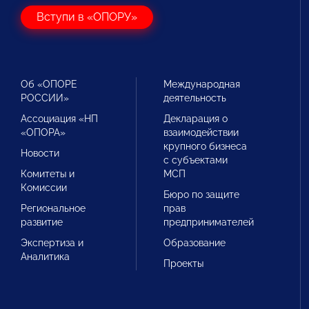
Вступи в «ОПОРУ»
Об «ОПОРЕ
Международная
РОССИИ»
деятельность
Ассоциация «НП
Декларация о
«ОПОРА»
взаимодействии
крупного бизнеса
Новости
с субъектами
Комитеты и
МСП
Комиссии
Бюро по защите
Региональное
прав
развитие
предпринимателей
Экспертиза и
Образование
Аналитика
Проекты