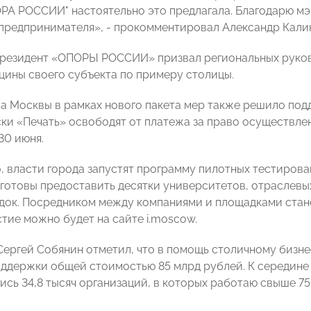
ОРА РОССИИ" настоятельно это предлагала. Благодарю м
предпринимателя», - прокомментировал Александр Кали
Президент «ОПОРЫ РОССИИ» призвал региональных руко
цины своего субъекта по примеру столицы.
а Москвы в рамках нового пакета мер также решило по
ски «Печать» освободят от платежа за право осуществлен
 30 июня.
, власти города запустят программу пилотных тестирова
 готовы предоставить десятки университетов, отраслев
док. Посредником между компаниями и площадками стан
стие можно будет на сайте i.moscow.
ергей Собянин отметил, что в помощь столичному бизне
оддержки общей стоимостью 85 млрд рублей. К середин
ись 34,8 тысяч организаций, в которых работаю свыше 75