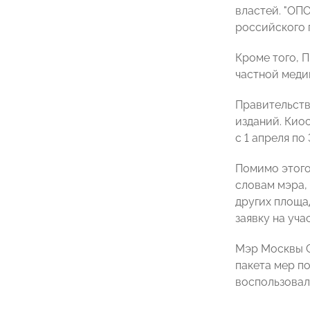
властей. "ОП
российского 
Кроме того, 
частной меди
Правительств
изданий. Кио
с 1 апреля по
Помимо этого
словам мэра,
других площа
заявку на уча
Мэр Москвы С
пакета мер п
воспользовал