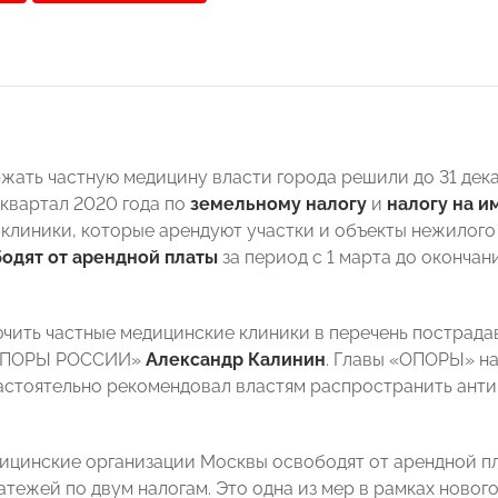
жать частную медицину власти города решили до 31 дек
 квартал 2020 года по
земельному налогу
и
налогу на и
е клиники, которые арендуют участки и объекты нежилог
одят от арендной платы
за период с 1 марта до оконча
чить частные медицинские клиники в перечень пострад
«ОПОРЫ РОССИИ»
Александр Калинин
. Главы «ОПОРЫ» на
настоятельно рекомендовал властям распространить ант
ицинские организации Москвы освободят от арендной пл
атежей по двум налогам. Это одна из мер в рамках новог