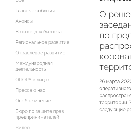
Все
Главные события
О реше
Анонсы
заседа
Важное для бизнеса
по пре
Региональное развитие
распро
Отраслевое развитие
корона
Международная
террит
деятельность
ОПОРА в лицах
26 марта 202
оперативного
Пресса о нас
распростране
Особое мнение
территории Р
следующие ре
Бюро по защите прав
предпринимателей
Видео