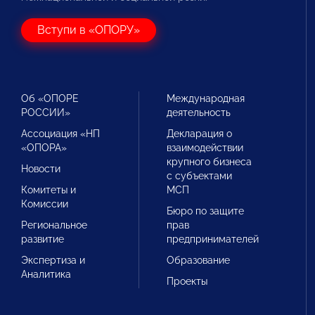
Вступи в «ОПОРУ»
Об «ОПОРЕ
Международная
РОССИИ»
деятельность
Ассоциация «НП
Декларация о
«ОПОРА»
взаимодействии
крупного бизнеса
Новости
с субъектами
Комитеты и
МСП
Комиссии
Бюро по защите
Региональное
прав
развитие
предпринимателей
Экспертиза и
Образование
Аналитика
Проекты