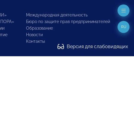
ИИ»
Международная деятельность
ОПОРА»
Бюро по защите прав предпринимателей
RU
ии
Образование
итие
Новости
Контакты
Версия для слабовидящих