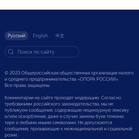
Русский
English
中文
© 2023 Общероссийская общественная организация малого
и среднего предпринимательства «ОПОРА РОССИИ».
Все права защищены.
Комментарии на сайте проходят модерацию. Согласно
требованиям российского законодательства, мы не
публикуем сообщения, содержащие нецензурную лексику
и/или оскорбления, даже в случае замены букв точками,
тире и любыми иными символами. Не допускаются
сообщения, призывающие к межнациональной и социальной
розни.