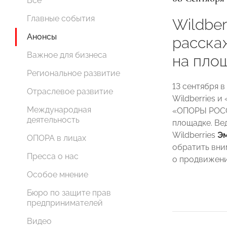
Все
Главные события
Wildbe
Анонсы
расскаж
Важное для бизнеса
на пло
Региональное развитие
13 сентября 
Отраслевое развитие
Wildberries 
Международная
«ОПОРЫ РОСС
деятельность
площадке. Ве
Wildberries
Э
ОПОРА в лицах
обратить вни
Пресса о нас
о продвижени
Особое мнение
Бюро по защите прав
предпринимателей
Видео