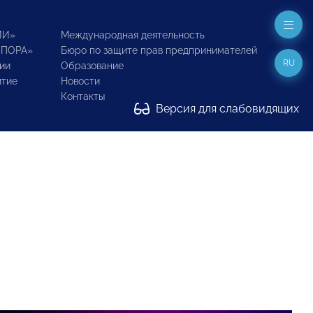
ИИ»
Международная деятельность
ОПОРА»
Бюро по защите прав предпринимателей
RU
ии
Образование
итие
Новости
Контакты
Версия для слабовидящих