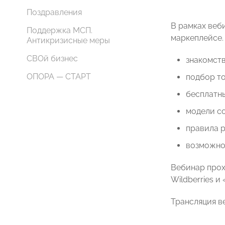
Поздравления
В рамках веб
Поддержка МСП.
маркеплейсе. 
Антикризисные меры
СВОй бизнес
знакомств
ОПОРА — СТАРТ
подбор то
бесплатн
модели с
правила р
возможно
Вебинар прох
Wildberries 
Трансляция в