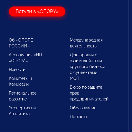
Вступи в «ОПОРУ»
Об «ОПОРЕ
Международная
РОССИИ»
деятельность
Ассоциация «НП
Декларация о
«ОПОРА»
взаимодействии
крупного бизнеса
Новости
с субъектами
Комитеты и
МСП
Комиссии
Бюро по защите
Региональное
прав
развитие
предпринимателей
Экспертиза и
Образование
Аналитика
Проекты