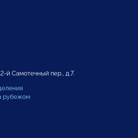
 2-й Самотечный пер., д.7.
деления
а рубежом