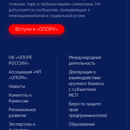
точками, тире и любыми иными символами. Не
допускаются сообщения, призывающие к
межнациональной и социальной розни.
Вступи в «ОПОРУ»
Об «ОПОРЕ
Международная
РОССИИ»
деятельность
Ассоциация «НП
Декларация о
«ОПОРА»
взаимодействии
крупного бизнеса
Новости
с субъектами
Комитеты и
МСП
Комиссии
Бюро по защите
Региональное
прав
развитие
предпринимателей
Экспертиза и
Образование