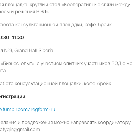
я площадка, круглый стол «Кооперативные связи между
росы и решения ВЭД»
абота консультационной площадки, кофе-брейк
0:30–11:30
 №3, Grand Hall Siberia
 «Бизнес-опыт»: с участием опытных участников ВЭД с 
ита
абота консультационной площадки, кофе-брейк
гистрации:
ale.tumblr.com/regform-ru
елания и предложения можно направлять координатору
hatygin@gmail.com