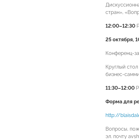
Дискуссионна
стран», «Воп
12:00–12:30
Р
25 октября, 1
Конференц-зал
Круглый стол
бизнес-самм
11:30–12:00
Р
Форма для ре
http://blaisd
Вопросы, пож
эл. почту avs