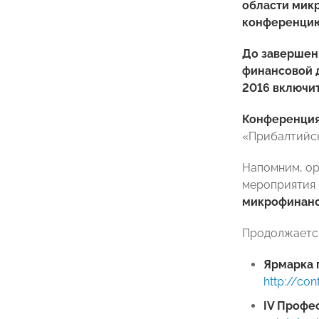
области мик
конференцию
До завершен
финансовой 
2016 включи
Конференци
«Прибалтийск
Напомним, о
мероприятия 
микрофинанс
Продолжается
Ярмарка 
http://co
IV
Профес