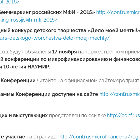
ubl-2016/
Бенчмаркинг российских МФИ - 2015»
http://conf.rusmic
ing-rossijskih-mfi-2015/
ный конкурс детского творчества «Дело моей мечты!
kurs-detskogo-tvorchestva-delo-moej-mechty/
сов будут объявлены
17 ноября
на торжественном приеме
й конференции
по микрофинансированию и финансов
и 10-летия НАУМИР.
о Конференции
читайте на официальном сайтемероприят
раммы Конференции
доступен на сайте
http://conf.rusm
щих и выступающих
представлен по ссылке
http://conf.r
те участие
на странице:
http://conf.rusmicrofinance.ru/regi