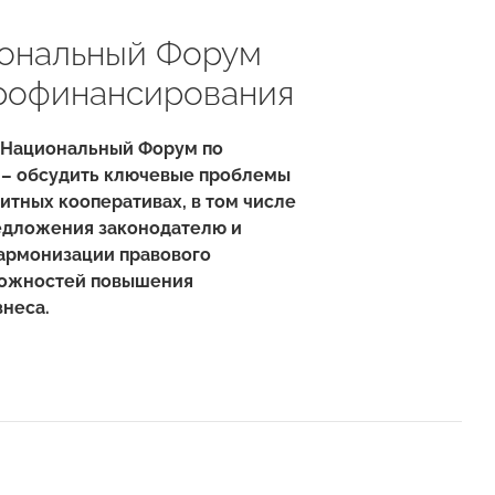
иональный Форум
крофинансирования
IV Национальный Форум по
 – обсудить ключевые проблемы
итных кооперативах, в том числе
редложения законодателю и
гармонизации правового
можностей повышения
знеса.