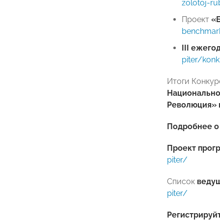
zolotoj-r
Проект
«
benchmark
III
ежегод
piter/kon
Итоги Конкур
Национально
Революция»
Подробнее 
Проект прог
piter/
Список
веду
piter/
Регистрируй