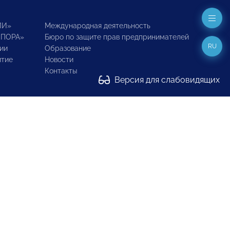
ИИ»
Международная деятельность
ОПОРА»
Бюро по защите прав предпринимателей
RU
ии
Образование
итие
Новости
Контакты
Версия для слабовидящих