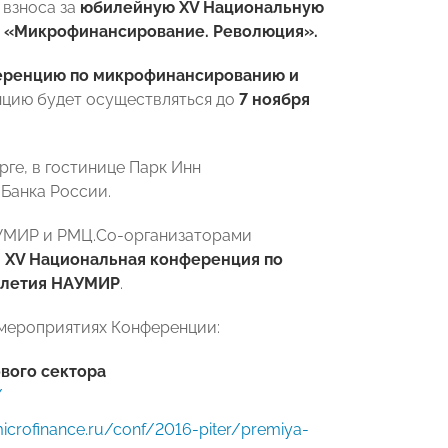
 взноса за
юбилейную XV Национальную
и «Микрофинансирование. Революция»
.
еренцию по микрофинансированию и
нцию будет осуществляться до
7 ноября
ге, в гостинице Парк Инн
Банка России.
УМИР и РМЦ.Со-организаторами
 XV Национальная конференция по
-летия НАУМИР
.
 мероприятиях Конференции:
вого сектора
/
microfinance.ru/conf/2016-piter/premiya-