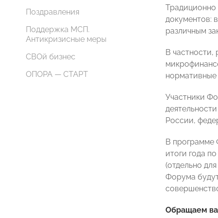
Традиционно 
Поздравления
документов: 
Поддержка МСП.
различным за
Антикризисные меры
В частности,
СВОй бизнес
микрофинансо
ОПОРА — СТАРТ
нормативные 
Участники Фо
деятельности
России, феде
В программе 
итоги года п
(отдельно дл
Форума будут
совершенство
Обращаем ва