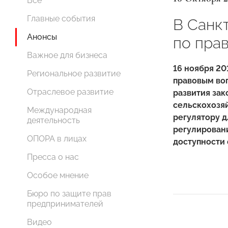
Все
Главные события
В Санк
Анонсы
по пра
Важное для бизнеса
16 ноября 20
Региональное развитие
правовым во
Отраслевое развитие
развития зак
сельскохозяй
Международная
регулятору д
деятельность
регулирован
ОПОРА в лицах
доступности 
Пресса о нас
Особое мнение
Бюро по защите прав
предпринимателей
Видео