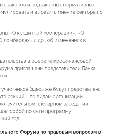
ых законов и подзаконных нормативных
рмулировать и выразить мнение сектора по
коны «О кредитной кооперации», «О
ломбардах» и др., об изменениях в
нодательства в сфере микрофинансовой
Форума приглашены представители Банка
рты.
 участников (здесь же будут представлены
ота секций – по видам организаций
 заключительном пленарном заседании
ющая собой по сути программу
ший год.
льного Форума по правовым вопросам в