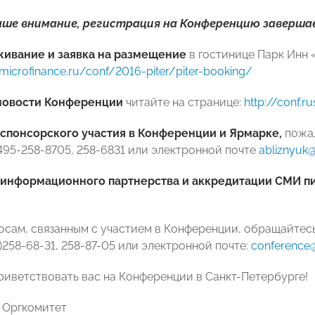
ше внимание, регистрация на Конференцию завершает
живание и заявка на размещение
в гостинице Парк Инн 
smicrofinance.ru/conf/2016-piter/piter-booking/
новости Конференции
читайте на странице:
http://conf.
 спонсорского участия в Конференции и
Ярмарке,
пожа
 495-258-8705, 258-6831 или электронной почте
abliznyuk@
 информационного партнерства и аккредитации СМИ п
осам, связанным с участием в Конференции, обращайте
95)258-68-31, 258-87-05 или электронной почте:
conference@
риветствовать вас на Конференции в Санкт-Петербурге!
 Оргкомитет