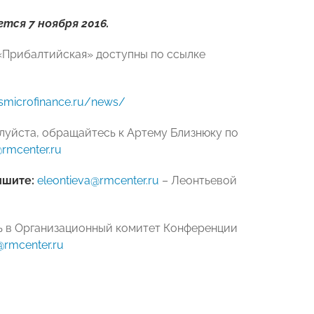
ся 7 ноября 2016.
«Прибалтийская» доступны по ссылке
rusmicrofinance.ru/news/
луйста, обращайтесь к Артему Близнюку по
rmcenter.ru
ишите
:
eleontieva@rmcenter.ru
– Леонтьевой
сь в Организационный комитет Конференции
rmcenter.ru