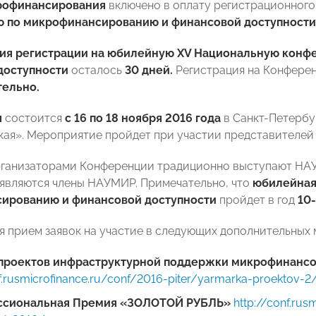
рофинансирования
включено в оплату регистрационного
 по микрофинансированию и финансовой доступност
ия регистрации на
юбилейную XV Национальную конф
доступности
осталось
30 дней.
Регистрация на Конфере
тельно.
я
состоится
с 16 по 18 ноября 2016 года
в Санкт-Петербур
ая». Мероприятие пройдет при участии представителей 
рганизаторами Конференции традиционно выступают НА
являются члены НАУМИР. Примечательно, что
юбилейная
ированию и финансовой доступности
пройдет в год
10
 прием заявок на участие в следующих дополнительных
проектов инфраструктурной поддержки микрофинансо
nf.rusmicrofinance.ru/conf/2016-piter/yarmarka-proektov-2
сиональная Премия
«ЗОЛОТОЙ РУБЛЬ»
http://conf.rus