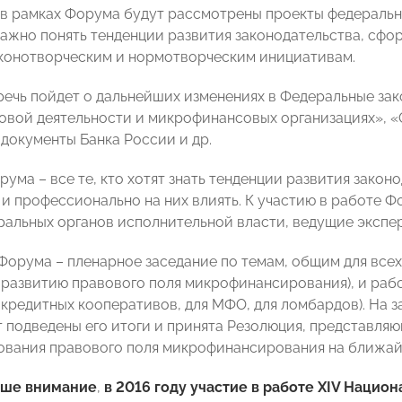
в рамках Форума будут рассмотрены проекты федеральн
важно понять тенденции развития законодательства, сфо
конотворческим и нормотворческим инициативам.
 речь пойдет о дальнейших изменениях в Федеральные за
вой деятельности и микрофинансовых организациях», «О 
документы Банка России и др.
рума – все те, кто хотят знать тенденции развития зако
 и профессионально на них влиять. К участию в работе 
ральных органов исполнительной власти, ведущие экспе
Форума – пленарное заседание по темам, общим для всех
о развитию правового поля микрофинансирования), и раб
я кредитных кооперативов, для МФО, для ломбардов). На
 подведены его итоги и принята Резолюция, представля
вания правового поля микрофинансирования на ближай
ше внимание
,
в 2016 году
участие в работе
XIV
Национа