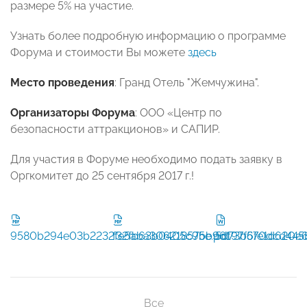
размере 5% на участие.
Узнать более подробную информацию о программе
Форума и стоимости Вы можете
здесь
Место проведения
: Гранд Отель "Жемчужина".
Организаторы Форума
: ООО «Центр по
безопасности аттракционов» и САПИР.
Для участия в Форуме необходимо подать заявку в
Оргкомитет до 25 сентября 2017 г.!
9580b294e03b2232fe5aba306218575e.pdf
f32fb63b0405c9bb96197f6fe1d620e6
5d73b570dcd445b
Все