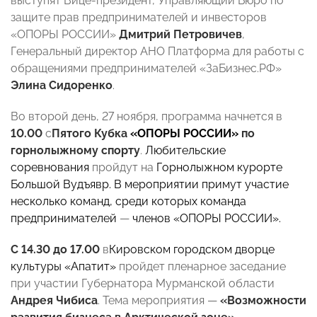
выступят Вице-президент, Управляющий Бюро по
защите прав предпринимателей и инвесторов
«ОПОРЫ РОССИИ»
Дмитрий Петровичев
,
Генеральный директор АНО Платформа для работы с
обращениями предпринимателей «ЗаБизнес.РФ»
Элина
Сидоренко
.
Во второй день, 27 ноября, программа начнется в
10.00
с
Пятого Кубка
«ОПОРЫ РОССИИ»
по
горнолыжному спорту
.
Любительские
соревнования
пройдут на
Горнолыжном курорте
Большой Вудъявр
.
В мероприятии примут участие
несколько команд, среди которых команда
предпринимателей
—
членов «ОПОРЫ РОССИИ».
С 14.30 до 17.00
в
Кировском городском дворце
культуры «Апатит»
пройдет
пленарное заседание
при участии Губернатора Мурманской области
Андрея Чибиса
. Тема мероприятия
—
«
Возможности