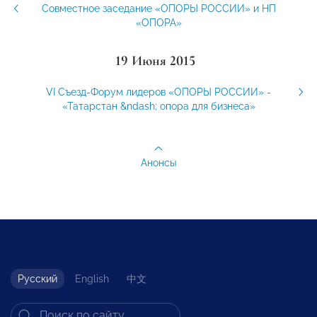
Cовместное заседание «ОПОРЫ РОССИИ» и НП
«ОПОРА»
19 Июня 2015
VI Съезд-Форум лидеров «ОПОРЫ РОССИИ» -
«Татарстан &ndash; опора для бизнеса»
Анонсы
Русский
English
中文