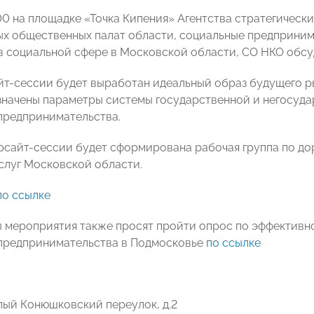
.00 на площадке «Точка Кипения» Агентства стратегичес
х общественных палат области, социальные предпринима
 социальной сфере в Московской области, СО НКО обсуд
йт-сессии будет выработан идеальный образ будущего р
значены параметры системы государственной и негосуда
предпринимательства.
рсайт-сессии будет сформирована рабочая группа по до
слуг Московской области.
по ссылке
 мероприятия также просят пройти опрос по эффектив
предпринимательства в Подмосковье
по ссылке
алый Конюшковский переулок, д.2