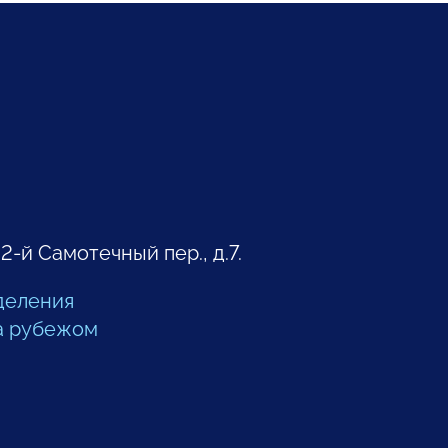
 2-й Самотечный пер., д.7.
деления
а рубежом