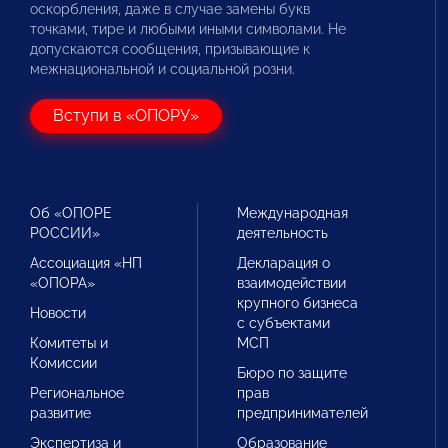
оскорбления, даже в случае замены букв
точками, тире и любыми иными символами. Не
допускаются сообщения, призывающие к
межнациональной и социальной розни.
Вступи в «ОПОРУ»
Об «ОПОРЕ
Международная
РОССИИ»
деятельность
Ассоциация «НП
Декларация о
«ОПОРА»
взаимодействии
крупного бизнеса
Новости
с субъектами
Комитеты и
МСП
Комиссии
Бюро по защите
Региональное
прав
развитие
предпринимателей
Экспертиза и
Образование