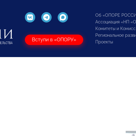
Об «ОПОРЕ РОСС
Ассоциация «НП «
Комитеты и Комисс
Региональное разв
Вступи в «ОПОРУ»
Проекты