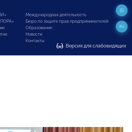
ИИ»
Международная деятельность
ОПОРА»
Бюро по защите прав предпринимателей
RU
ии
Образование
итие
Новости
Контакты
Версия для слабовидящих