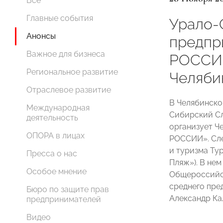
Все
Главные события
Урало-
Анонсы
предпр
Важное для бизнеса
РОССИИ
Региональное развитие
Челяби
Отраслевое развитие
В Челябинско
Международная
Сибирский С
деятельность
организует Ч
ОПОРА в лицах
РОССИИ». Сле
и туризма Тур
Пресса о нас
Пляж»). В не
Особое мнение
Общероссийс
среднего пр
Бюро по защите прав
Александр Ка
предпринимателей
Видео