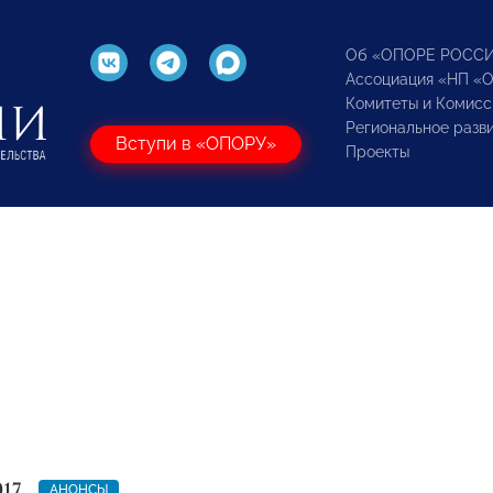
Об «ОПОРЕ РОСС
Ассоциация «НП «
Комитеты и Комисс
Региональное разв
Вступи в «ОПОРУ»
Проекты
017
АНОНСЫ