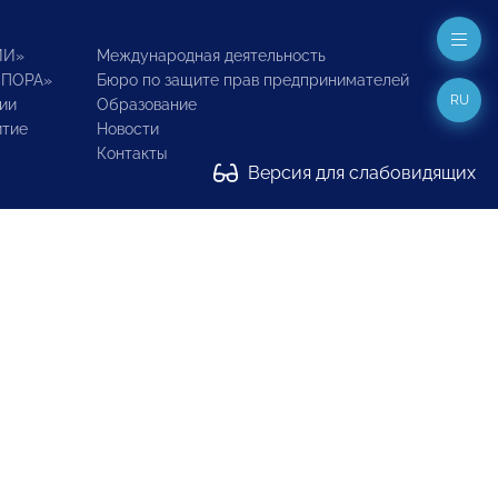
ИИ»
Международная деятельность
ОПОРА»
Бюро по защите прав предпринимателей
RU
ии
Образование
итие
Новости
Контакты
Версия для слабовидящих