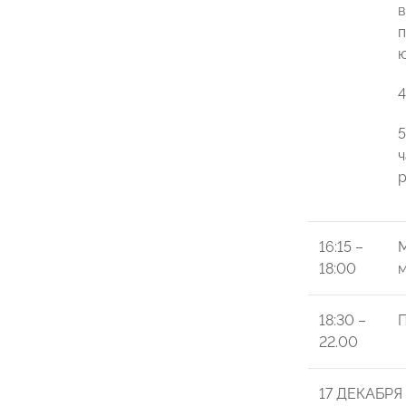
в
п
ю
4
5
ч
р
16:15 –
М
18:00
м
18:30 –
П
22.00
17 ДЕКАБРЯ