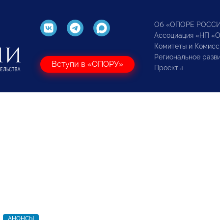
Об «ОПОРЕ РОСС
Ассоциация «НП «
Комитеты и Комисс
Региональное разв
Вступи в «ОПОРУ»
Проекты
АНОНСЫ