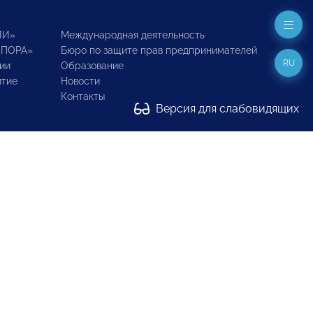
ИИ»
Международная деятельность
ОПОРА»
Бюро по защите прав предпринимателей
RU
ии
Образование
итие
Новости
Контакты
Версия для слабовидящих