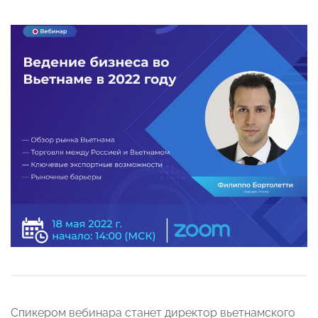
Спикером вебинара станет директор вьетнамского