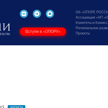
Об «ОПОРЕ РОСС
Ассоциация «НП «
Комитеты и Комисс
Региональное разв
Вступи в «ОПОРУ»
Проекты
15
АНОНСЫ