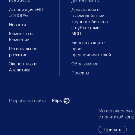
РОССИИ»
деятельность
Ассоциация «НП
Декларация о
«ОПОРА»
взаимодействии
крупного бизнеса
Новости
с субъектами
Комитеты и
МСП
Комиссии
Бюро по защите
Региональное
прав
развитие
предпринимателей
Экспертиза и
Образование
Аналитика
Проекты
Разработка сайта —
Flips
Мы используем co
с
политикой конф
Принять