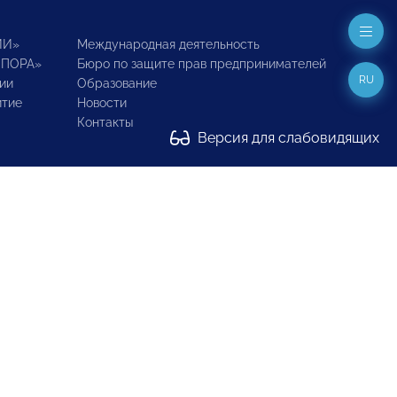
ИИ»
Международная деятельность
ОПОРА»
Бюро по защите прав предпринимателей
RU
ии
Образование
итие
Новости
Контакты
Версия для слабовидящих