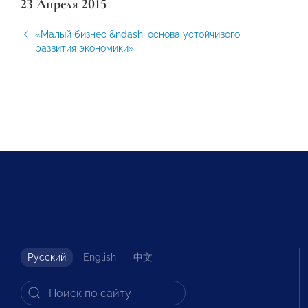
23 Апреля 2015
«Малый бизнес &ndash; основа устойчивого
развития экономики»
Русский
English
中文