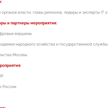
т:
 органов власти, главы регионов, лидеры и эксперты IТ 
оры и партнеры мероприятия:
ифровые вершины
кадемия народного хозяйства и государственной служб
льства Москвы
роприятия:
UP
к России
ке: