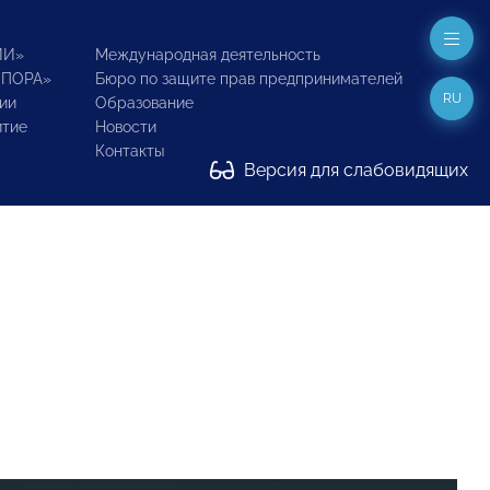
ИИ»
Международная деятельность
ОПОРА»
Бюро по защите прав предпринимателей
RU
ии
Образование
итие
Новости
Контакты
Версия для слабовидящих