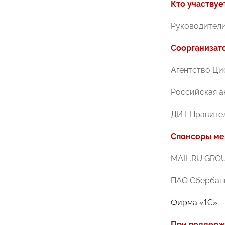
Кто участвуе
Руководители
Соорганизат
Агентство Ц
Российская а
ДИТ Правите
Спонсоры ме
MAIL.RU GRO
ПАО Сбербан
Фирма «1С»
При поддерж