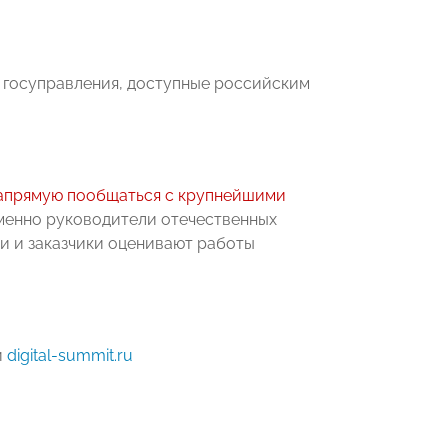
и госуправления, доступные российским
апрямую пообщаться с крупнейшими
именно руководители отечественных
и и заказчики оценивают работы
и
digital-summit.ru