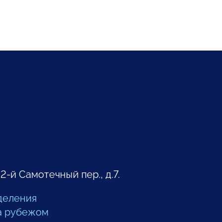
 2-й Самотечный пер., д.7.
деления
а рубежом