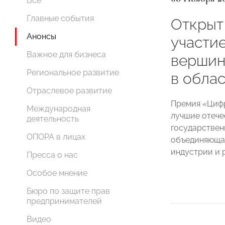
Все
Главные события
Открыт
Анонсы
участи
Важное для бизнеса
вершин
Региональное развитие
в облас
Отраслевое развитие
Премия «Цифр
Международная
лучшие отече
деятельность
государствен
ОПОРА в лицах
объединяющая
индустрии и 
Пресса о нас
Особое мнение
Бюро по защите прав
предпринимателей
Видео