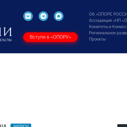
Об «ОПОРЕ РОСС
Ассоциация «НП «
Комитеты и Комисс
Региональное разв
Вступи в «ОПОРУ»
Проекты
018
АНОНСЫ