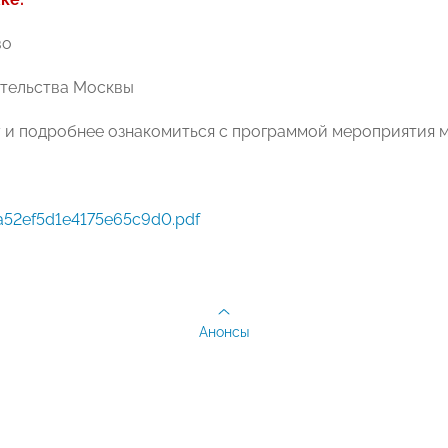
во
тельства Москвы
у и подробнее ознакомиться с программой мероприятия 
a52ef5d1e4175e65c9d0.pdf
Анонсы