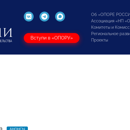
Об «ОПОРЕ РОСС
Ассоциация «НП «
Комитеты и Комисс
Региональное разв
Вступи в «ОПОРУ»
Проекты
0
АНОНСЫ