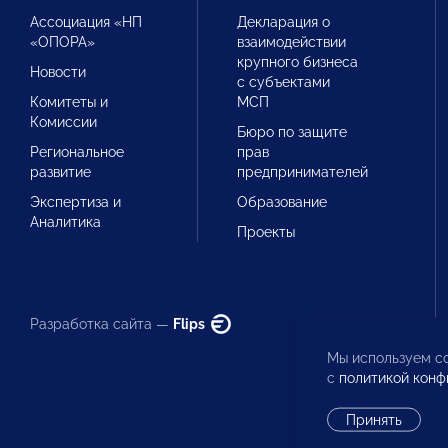
Ассоциация «НП
Декларация о
«ОПОРА»
взаимодействии
крупного бизнеса
Новости
с субъектами
Комитеты и
МСП
Комиссии
Бюро по защите
Региональное
прав
развитие
предпринимателей
Экспертиза и
Образование
Аналитика
Проекты
Разработка сайта —
Flips
Мы используем co
с
политикой конф
Принять