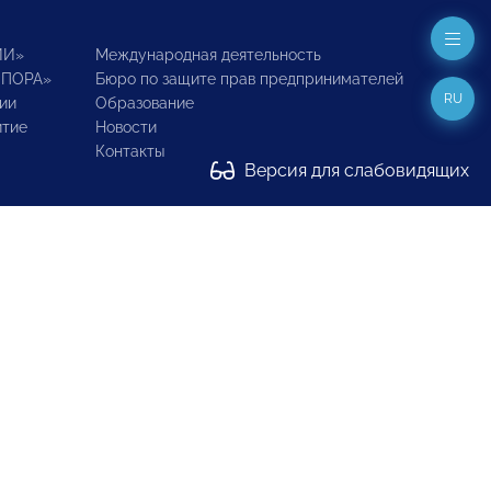
ИИ»
Международная деятельность
ОПОРА»
Бюро по защите прав предпринимателей
RU
ии
Образование
итие
Новости
Контакты
Версия для слабовидящих