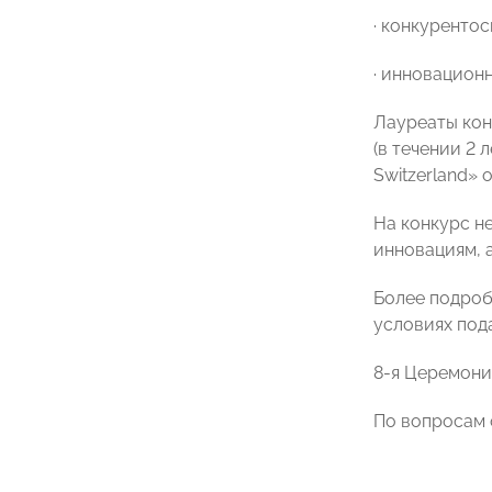
· конкуренто
· инновацион
Лауреаты кон
(в течении 2 
Switzerland»
На конкурс н
инновациям, 
Более подроб
условиях пода
8-я Церемони
По вопросам о