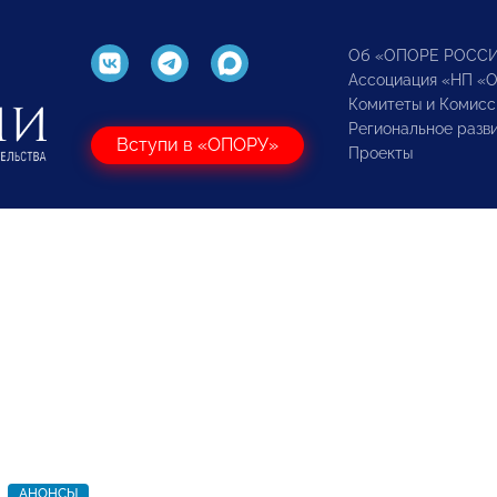
Об «ОПОРЕ РОСС
Ассоциация «НП «
Комитеты и Комисс
Региональное разв
Вступи в «ОПОРУ»
Проекты
АНОНСЫ