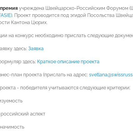
 премия
учреждена Швейцарско-Российским Форумом (Ш
FASIE)
. Проект проводится под эгидой Посольства Швейц
тости Кантона Цюрих.
ции на конкурс необходимо прислать следующие докумен
заявку здесь:
Заявка
 формуляр здесь:
Краткое описание проекта
знес-план проекта (прислать на адрес:
svetlana@swissruss
роекта - победителя учитываются следующие критерии:
изуемость
-российский аспект
значимость