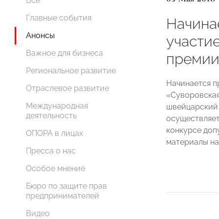
Все
Главные события
Начина
Анонсы
участи
Важное для бизнеса
премии
Региональное развитие
Начинается п
Отраслевое развитие
«Суворовская
Международная
швейцарский 
деятельность
осуществляетс
конкурсе доп
ОПОРА в лицах
материалы на
Пресса о нас
Особое мнение
Бюро по защите прав
предпринимателей
Видео