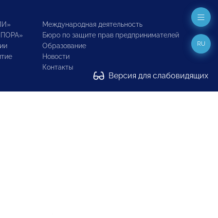
ИИ»
Международная деятельность
ОПОРА»
Бюро по защите прав предпринимателей
RU
ии
Образование
итие
Новости
Контакты
Версия для слабовидящих