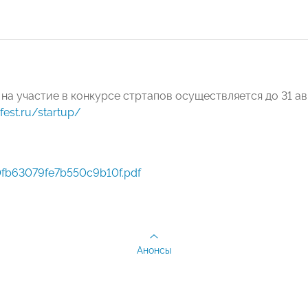
 на участие в конкурсе стртапов осуществляется до 31 а
fest.ru/startup/
fb63079fe7b550c9b10f.pdf
Анонсы