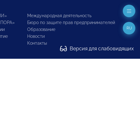
ИИ»
Международная деятельность
ОПОРА»
Бюро по защите прав предпринимателей
RU
ии
Образование
итие
Новости
Контакты
Версия для слабовидящих