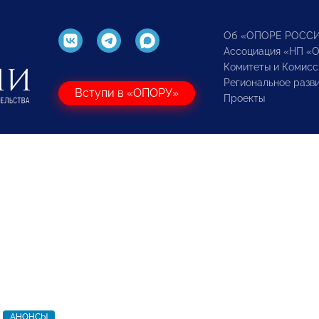
Об «ОПОРЕ РОСС
Ассоциация «НП «
Комитеты и Комисс
Региональное разв
Вступи в «ОПОРУ»
Проекты
АНОНСЫ