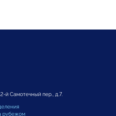
 2-й Самотечный пер., д.7.
деления
а рубежом