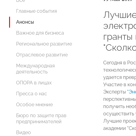
Все
Главные события
Лучшие
Анонсы
электр
Важное для бизнеса
гранты 
Региональное развитие
"Сколко
Отраслевое развитие
Сегодня в Ро
Международная
технологичес
деятельность
удается прев
ОПОРА в лицах
Участие в ко
Эксперты
"Эн
Пресса о нас
перспективны
Особое мнение
получить нео
осуществить 
Бюро по защите прав
Лучшие проек
предпринимателей
академии "Ско
Видео