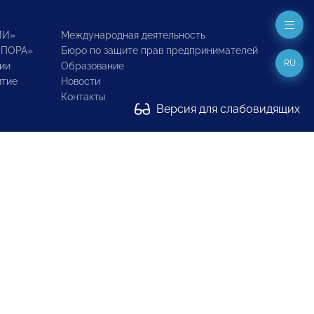
ИИ»
Международная деятельность
ОПОРА»
Бюро по защите прав предпринимателей
RU
ии
Образование
итие
Новости
Контакты
Версия для слабовидящих