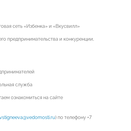
рговая сеть «Избенка» и «Вкусвилл»
него предпринимательства и конкуренции,
едпринимателей
ольная служба
аем ознакомиться на сайте
evstigneeva@vedomosti.ru
) по телефону +7