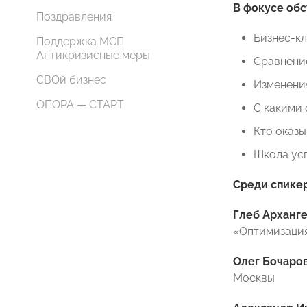
В фокусе об
Поздравления
Бизнес-кл
Поддержка МСП.
Антикризисные меры
Сравнение
СВОй бизнес
Изменения
ОПОРА — СТАРТ
С какими
Кто оказы
Школа ус
Среди спике
Глеб Арханг
«Оптимизация
Олег Бочаро
Москвы