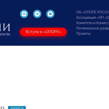
Об «ОПОРЕ РОСС
Ассоциация «НП «
Комитеты и Комисс
Региональное разв
Вступи в «ОПОРУ»
Проекты
15
АНОНСЫ