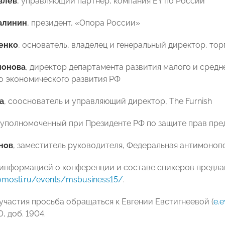
влев
, управляющий партнер, компания EY по России
алинин
, президент, «Опора России»
енко
, основатель, владелец и генеральный директор, то
ионова
, директор департамента развития малого и сред
 экономического развития РФ
а
, сооснователь и управляющий директор, The Furnish
, уполномоченный при Президенте РФ по защите прав пр
нов
, заместитель руководителя, Федеральная антимоноп
информацией о конференции и составе спикеров предлаг
domosti.ru/events/msbusiness15/
.
участия просьба обращаться к Евгении Евстигнеевой (
e.
0, доб. 1904.