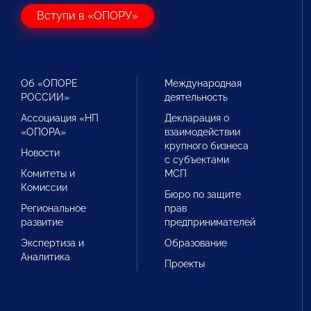
Вступи в «ОПОРУ»
Об «ОПОРЕ
Международная
РОССИИ»
деятельность
Ассоциация «НП
Декларация о
«ОПОРА»
взаимодействии
крупного бизнеса
Новости
с субъектами
Комитеты и
МСП
Комиссии
Бюро по защите
Региональное
прав
развитие
предпринимателей
Экспертиза и
Образование
Аналитика
Проекты