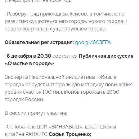
и мероприятий на 2019 год.
· Разберут ряд прикладных кейсов, в том числе по
развитию существующего города, нового города и
нового квартала в существующем городе.
Обязательная регистрация:
goo.gl/6C3FFA
·
8 декабря
в 20.30
состоится
Публичная дискуссия
«Счастье в городе»
Эксперты Н
ациональной инициативы
«Живые
города» обсудят
интегральную методику повышения
уровня счастья 100 миллионов горожан в 1000
городах России
.
В сессии примут участие:
·
Основатель ЦСИ «ВИНЗАВОД», декан Школы
дизайна РАНХиГС
Софья Троценко;