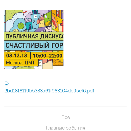
2bd1818119b5333a61f983104dc95ef6.pdf
Все
Главные события