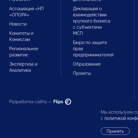
Ассоциация «НП
Декларация о
«ОПОРА»
взаимодействии
крупного бизнеса
Новости
с субъектами
Комитеты и
МСП
Комиссии
Бюро по защите
Региональное
прав
развитие
предпринимателей
Экспертиза и
Образование
Аналитика
Проекты
Разработка сайта —
Flips
Мы используем co
с
политикой конф
Принять