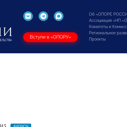
Об «ОПОРЕ РОСС
Ассоциация «НП «
Комитеты и Комисс
Региональное разв
Вступи в «ОПОРУ»
Проекты
015
АНОНСЫ