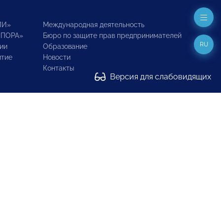
ИИ»
Международная деятельность
ОПОРА»
Бюро по защите прав предпринимателей
RU
ии
Образование
итие
Новости
Контакты
Версия для слабовидящих