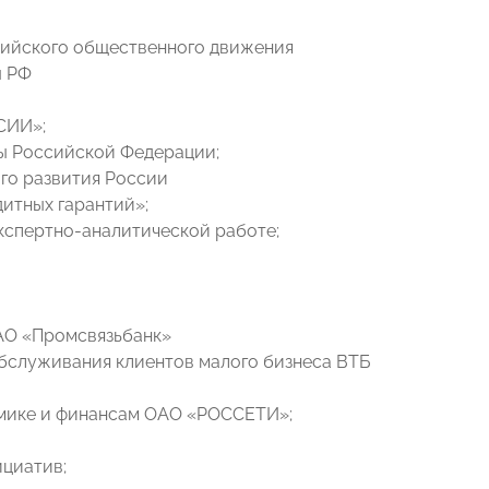
сийского общественного движения
ы РФ
СИИ»;
ы Российской Федерации;
ого развития России
итных гарантий»;
кспертно-аналитической работе;
АО «Промсвязьбанк»
обслуживания клиентов малого бизнеса ВТБ
омике и финансам ОАО «РОССЕТИ»;
ициатив;