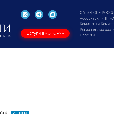
Об «ОПОРЕ РОСС
Ассоциация «НП «
Комитеты и Комисс
Региональное разв
Вступи в «ОПОРУ»
Проекты
014
АНОНСЫ