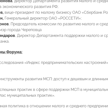
ионова
, директор Департамента развития малого и сред
 экономического развития РФ;
в,
вице-президент по малому бизнесу ОАО «Сбербанк Ро
н,
Генеральный директор ОАО «РОССЕТИ»;
онов
, Председатель комиссии по развитию малого и сре
 мэр города Череповца
индаров
, Директор Департамента поддержки малого и с
анка.
мы Форума:
сследования «Индекс предпринимательских настроений»:
нструменты развития МСП: доступ к дешевым и длинным 
спешных практик в сфере поддержки МСП в муниципальн
лас муниципальных практик».
ная политика в отношении малого и среднего предприним