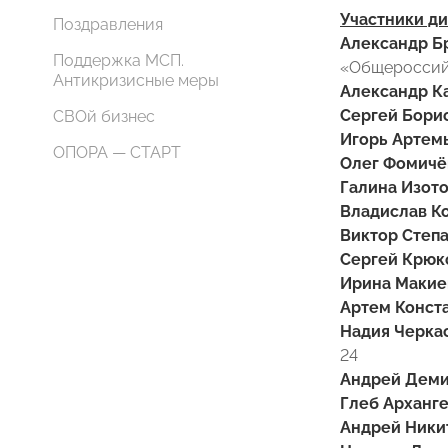
Участники ди
Поздравления
Александр Б
Поддержка МСП.
«Общероссийс
Антикризисные меры
Александр К
Сергей Бори
СВОй бизнес
Игорь Артемь
ОПОРА — СТАРТ
Олег Фомичё
Галина Изото
Владислав К
Виктор Степ
Сергей Крюк
Ирина Макие
Артем Конст
Надия Черка
24
Андрей Деми
Глеб Арханге
Андрей Ники