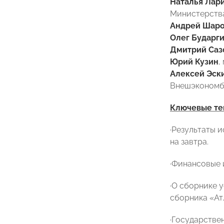
Наталья Лар
Министерства
Андрей Шаро
Олег Бударги
Дмитрий Саз
Юрий Кузин
,
Алексей Эск
Внешэкономб
Ключевые те
·
Результаты и
на завтра.
·
Финансовые и
·
О сборнике у
сборника «Ат
·
Государствен