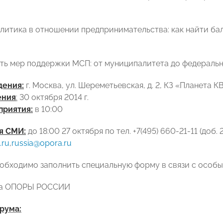
литика в отношении предпринимательства: как найти ба
ь мер поддержки МСП: от муниципалитета до федеральн
дения:
г. Москва, ул. Шереметьевская, д. 2, КЗ «Планета К
ения
:
30 октября 2014 г.
приятия:
в 10:00
я СМИ:
до 18:00 27 октября по тел.
+7(495) 660-21-11
(доб. 
.
ru
,
russia
@
opora
.
ru
обходимо заполнить специальную форму в связи с особ
ба ОПОРЫ РОССИИ
рума: