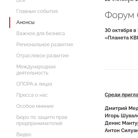
Все
Главные события
Форум 
Анонсы
30 октября 
Важное для бизнеса
«Планета КВН»
Региональное развитие
Отраслевое развитие
Международная
деятельность
ОПОРА в лицах
Среди пригл
Пресса о нас
Особое мнение
Дмитрий Ме
Игорь Шувал
Бюро по защите прав
Денис Манту
предпринимателей
Антон Силуан
Видео