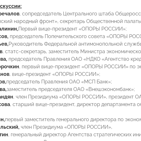
скуссии:
речалов
, сопредседатель Центрального штаба Общерос
кий народный фронт», секретарь Общественной палат
алинин,
Первый вице-президент «ОПОРЫ РОССИИ»;
сов,
председатель Попечительского совета «ОПОРЫ РОС
ев,
Руководитель Федеральной антимонопольной служб
в
, статс-секретарь, заместитель Министра экономическ
ва,
председатель Правления ОАО «НДКО «Агентство кред
орочкин
, первый вице-президент «ОПОРЫ РОССИИ» по э
анов
, вице-президент «ОПОРЫ РОССИИ»;
ов,
председатель Правления ОАО «МСП Банк»;
ва,
заместитель председателя ОАО «Внешэкономбанк»;
андян
, член Президиума «ОПОРЫ РОССИИ», президент О
сова
, старший вице-президент, директор департамента 
н,
первый заместитель генерального директора по экон
льский,
член Президиума «ОПОРЫ РОССИИ»,
тин
, генеральный директор Агентства стратегических ин