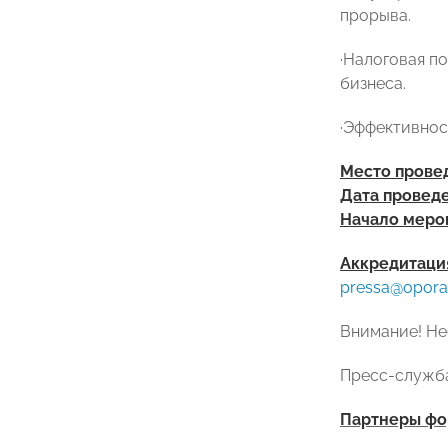
прорыва.
·
Налоговая по
бизнеса.
·
Эффективност
Место прове
Дата провед
Начало меро
Аккредитаци
pressa
@
opora
Внимание! Не
Пресс-служ
Партнеры фо