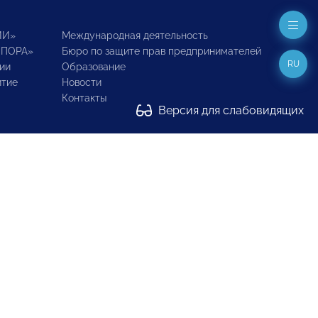
ИИ»
Международная деятельность
ОПОРА»
Бюро по защите прав предпринимателей
RU
ии
Образование
итие
Новости
Контакты
Версия для слабовидящих