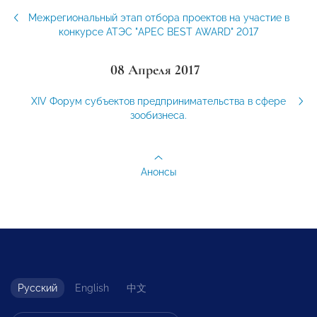
Межрегиональный этап отбора проектов на участие в
конкурсе АТЭС "APEC BEST AWARD" 2017
08 Апреля 2017
XIV Форум субъектов предпринимательства в сфере
зообизнеса.
Анонсы
Русский
English
中文