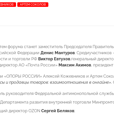
ЕВНИКОВ
АРТЕМ СОКОЛОВ
тем форума станет заместитель Председателя Правител
ссийской Федерации
Денис Мантуров
. Средиучастников
сти и торговли РФ
Виктор Евтухов
,генеральный директор
директор АО «Почта России»
Максим Акимов
, президен
и «ОПОРЫ РОССИИ» Алексей Кожевников и Артем Соколо
сы и продавцы товаров: взаимоотношения в онлайне».
ель руководителя Федеральной антимонопольной служб
 Департамента развития внутренней торговли Минпромт
щий директор OZON
Сергей Беляков
;