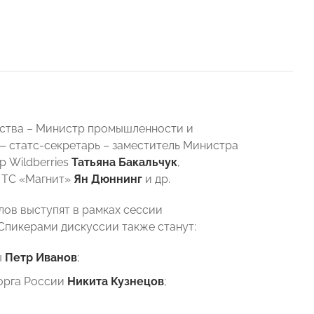
ьства – Министр промышленности и
—
статс-секретарь – заместитель Министра
 Wildberries
Татьяна Бакальчук
,
т ТС «Магнит»
Ян Дюннинг
и др.
в выступят в рамках сессии
Спикерами дискуссии также станут:
ы
Петр Иванов
;
орга России
Никита Кузнецов
;