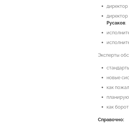
директор 
директор 
Русаков
;
исполнит
исполнит
Эксперты обс
стандарты
новые си
как пожал
планируют
как борот
Справочно: