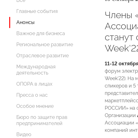
Все
Главные события
Члены
Анонсы
Ассоци
Важное для бизнеса
станут 
Региональное развитие
Week'2
Отраслевое развитие
11-12 октябр
Международная
форум электр
деятельность
Week'22). На
ОПОРА в лицах
спикеров и 5 
представител
Пресса о нас
маркетплейсо
Особое мнение
РОССИИ» на ф
Организации
Бюро по защите прав
Ассоциации 
предпринимателей
компаний инт
Видео