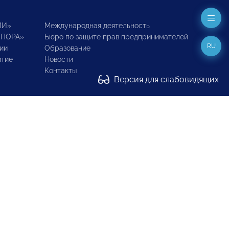
ИИ»
Международная деятельность
ОПОРА»
Бюро по защите прав предпринимателей
RU
ии
Образование
итие
Новости
Контакты
Версия для слабовидящих