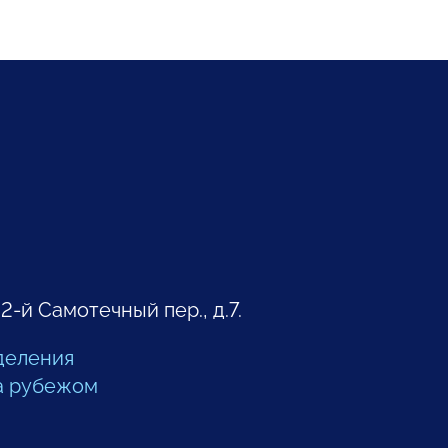
 2-й Самотечный пер., д.7.
деления
а рубежом