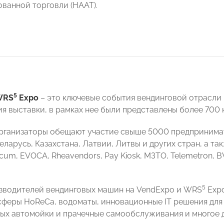
ванной торговли (НААТ).
5
WRS
Expo
– это ключевые события вендинговой отрасли в
я выставки, в рамках нее были представлены более 700 
организаторы обещают участие свыше 5000 предпринимат
ларусь, Казахстана, Латвии, Литвы и других стран, а та
icum, EVOCA, Rheavendors, Pay Kiosk, МЗТО, Telemetron,
5
водителей вендинговых машин на VendExpo и WRS
Expo
сферы HoReCa, водоматы, инновационные IT решения для
рых автомойки и прачечные самообслуживания и многое д