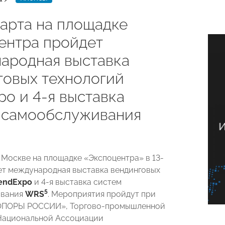
марта на площадке
ентра пройдет
ародная выставка
говых технологий
po и 4-я выставка
 самообслуживания
в Москве на площадке «Экспоцентра» в 13-
ет международная выставка вендинговых
endExpo
и 4-я выставка систем
5
ивания
WRS
. Мероприятия пройдут при
ОПОРЫ РОССИИ», Торгово-промышленной
Национальной Ассоциации