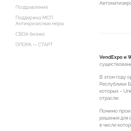
Автоматизиро
Поздравления
Поддержка МСП.
Антикризисные меры
СВОй бизнес
ОПОРА — СТАРТ
VendExpo
и
существовани
В этом году 
Республики Бе
которых – Un
отрасли.
Помимо произ
решения для 
в числе кото