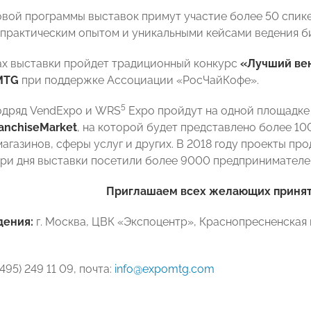
овой программы выставок примут участие более 50 спик
практическим опытом и уникальными кейсами ведения би
ах выставки пройдет традиционный конкурс
«Лучший ве
MTG
при поддержке Ассоциации «РосЧайКофе».
5
одряд VendExpo и WRS
Expo пройдут на одной площадке
anchise
Market
, на которой будет представлено более 10
магазинов, сферы услуг и других. В 2018 году проекты п
 три дня выставки посетили более 9000 предпринимателе
Приглашаем всех желающих принят
дения:
г. Москва, ЦВК «Экспоцентр», Краснопресненская н
(495) 249 11 09, почта:
info@expomtg.com