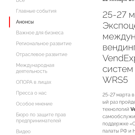
Все
Главные события
25-27 
Анонсы
Экспоц
Важное для бизнеса
междун
Региональное развитие
вендин
Отраслевое развитие
VendEx
Международная
систем
деятельность
WRS5
ОПОРА в лицах
Пресса о нас
25-27 марта 
ый раз пройд
Особое мнение
технологий
V
Бюро по защите прав
самообслуж
предпринимателей
поддержке «
палаты РФ и 
Видео