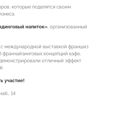
еров, которые поделятся своим
знеса.
ндинговый напиток»
, организованный
 с международной выставкой франшиз
0 франчайзинговых концепций кафе,
родемонстрировали отличный эффект
й.
ь участие!
аб., 14