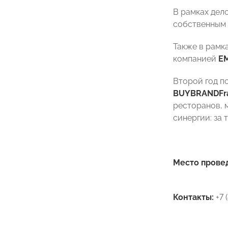
В рамках дел
собственным 
Также в рамк
компанией
E
Второй год п
BUYBRAND
Fr
ресторанов, 
синергии: за
Место прове
Контакты:
+7 