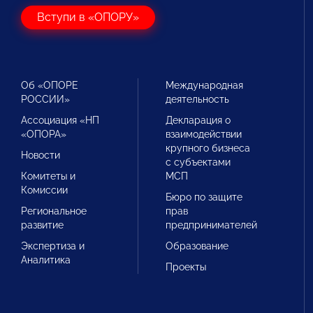
Вступи в «ОПОРУ»
Об «ОПОРЕ
Международная
РОССИИ»
деятельность
Ассоциация «НП
Декларация о
«ОПОРА»
взаимодействии
крупного бизнеса
Новости
с субъектами
Комитеты и
МСП
Комиссии
Бюро по защите
Региональное
прав
развитие
предпринимателей
Экспертиза и
Образование
Аналитика
Проекты