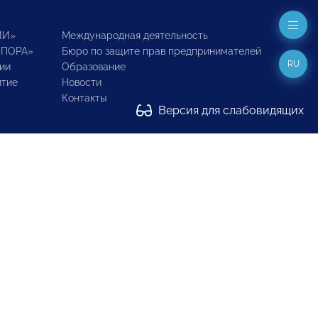
ИИ»
Международная деятельность
ОПОРА»
Бюро по защите прав предпринимателей
RU
ии
Образование
итие
Новости
Контакты
Версия для слабовидящих