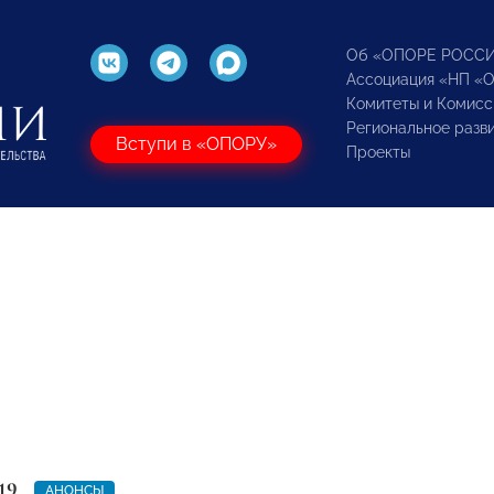
Об «ОПОРЕ РОСС
Ассоциация «НП «
Комитеты и Комисс
Региональное разв
Вступи в «ОПОРУ»
Проекты
19
АНОНСЫ